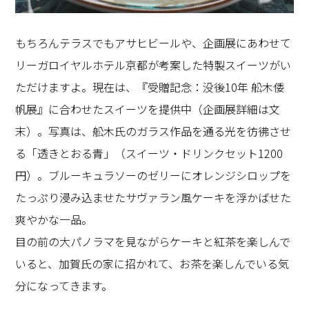
もちろんテラスでもアサヒビールや、企画展にあわせて
リーガロイヤルホテル京都が考案した特製スイーツがい
ただけますよ。現在は、『受贈記念：没後
10
年 舩木倭
帆展』に合わせたスイーツを提供中（企画展詳細は文
末）。写真は、舩木氏のガラス作品を通る光を彷彿させ
る「透きとおる青」（スイーツ・ドリンクセット
1200
円）。ブルーキュラソーのゼリーにオレンジシロップを
たっぷり浸み込ませたサヴァラン風ケーキを浮かばせた
爽やかな一品。
目の前の大パノラマを見ながらケーキと紅茶を楽しんで
いると、加賀氏の家に招かれて、お茶を楽しんでいる気
分になってきます。