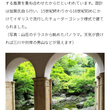
する風景を重ね合わせたからだといわれています。設計
は加賀氏自ら行い、
15
世紀終わりから
16
世紀初めにか
けてイギリスで流行したチューダーゴシック様式で建て
られました。
（写真：山荘のテラスから眺めたパノラマ。天気が良け
れば三川や対岸の男山などが見えます）