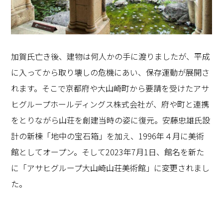
加賀氏亡き後、建物は何人かの手に渡りましたが、平成
に入ってから取り壊しの危機にあい、保存運動が展開さ
れます。そこで京都府や大山崎町から要請を受けたアサ
ヒグループホールディングス株式会社が、府や町と連携
をとりながら山荘を創建当時の姿に復元。安藤忠雄氏設
計の新棟「地中の宝石箱」を加え、
1996
年４月に美術
館としてオープン。そして
2023
年
7
月
1
日、館名を新た
に「アサヒグループ大山崎山荘美術館」に変更されまし
た。