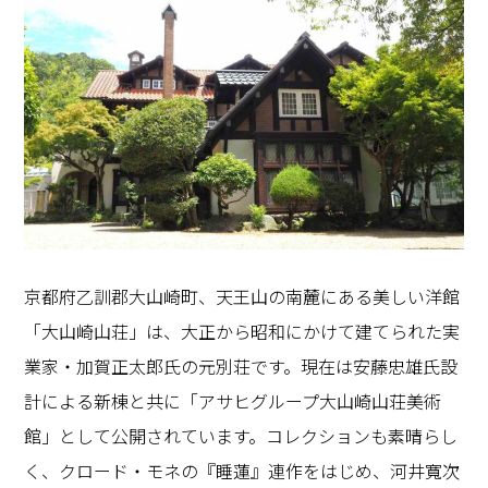
京都府乙訓郡大山崎町、天王山の南麓にある美しい洋館
「大山崎山荘」は、大正から昭和にかけて建てられた実
業家・加賀正太郎氏の元別荘です。現在は安藤忠雄氏設
計による新棟と共に「アサヒグループ大山崎山荘美術
館」として公開されています。コレクションも素晴らし
く、クロード・モネの『睡蓮』連作をはじめ、河井寬次