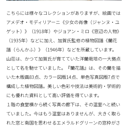
こちらには様々なコレクションがありますが、絵画では
アメデオ・モディリアーニ《少女の肖像（ジャンヌ・ユ
ゲット）》（
1918
年）やジョアン・ミロ《窓辺の人物》
（
1935
年）などに加え、加賀氏
監修
の植物図譜《蘭花
譜（らんかふ）》（
1946
年）などを所蔵しています。
山荘は、かつて加賀氏が育てていた洋蘭栽培の一大拠点
として名を馳せていました。『蘭花譜』は、その蘭を描
いた木版画
83
点、カラー図版
14
点、単色写真図版
7
点で
構成した植物図譜。美しい色彩や技法は美術的・学術的
にも優れた資料として高い評価を得ています。
１階の食堂横から続く写真の廊下は、その温室へと続い
ていました。今はもう温室はありませんが、大きく取ら
れた窓と南国を思わせるエメラルドグリーンの窓枠がさ