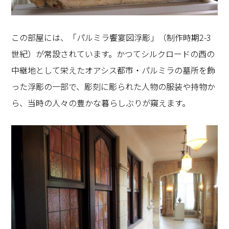
この部屋には、「パルミラ饗宴図浮彫」（制作時期
2-3
世紀）が常設されています。かつてシルクロードの西の
中継地として栄えたオアシス都市・パルミラの墓所を飾
った浮彫の一部で、彫刻に彫られた人物の服装や持物か
ら、当時の人々の豊かな暮らしぶりが窺えます。