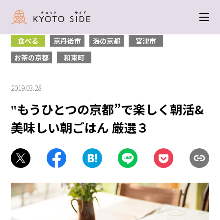
トップ
＞
食べる
＞ ‟もうひとつの京都”で楽しく朝活&美味しい朝ごはん
厳選３
食べる
京丹後市
海の京都
宮津市
お茶の京都
和束町
2019.03.28
‟もうひとつの京都”で楽しく朝活&
美味しい朝ごはん 厳選３