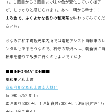
す。１煎目から３煎目まで味や色が変化していく様子
が、しっかりと感じられます。あ～…朝から幸せ！！
山吹色で、ふくよかな香りの和束茶
を味わってみてくだ
さいね。
ちなみに和束町観光案内所では電動アシスト自転車のレ
ンタルもあるそうなので、石寺の茶畑へは、朝食後に自
転車を借りて散歩に行くのもよいですね♪
■■INFORMATION■■
風和里
／和束町
京都府相楽郡和束町南大林11
℡ 090-5252-8115
素泊まり6000円、１泊朝食付7000円、2泊朝食付き1万
円～（全て税別）