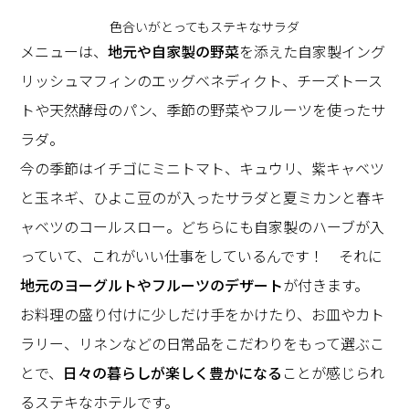
色合いがとってもステキなサラダ
メニューは、
地元や自家製の野菜
を添えた自家製イング
リッシュマフィンのエッグベネディクト、チーズトース
トや天然酵母のパン、季節の野菜やフルーツを使ったサ
ラダ。
今の季節はイチゴにミニトマト、キュウリ、紫キャベツ
と玉ネギ、ひよこ豆のが入ったサラダと夏ミカンと春キ
ャベツのコールスロー。どちらにも自家製のハーブが入
っていて、これがいい仕事をしているんです！ それに
地元のヨーグルトやフルーツのデザート
が付きます。
お料理の盛り付けに少しだけ手をかけたり、お皿やカト
ラリー、リネンなどの日常品をこだわりをもって選ぶこ
とで、
日々の暮らしが楽しく豊かになる
ことが感じられ
るステキなホテルです。