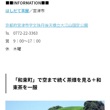
■■INFORMATION■■
はしだて茶屋
／宮津市
京都府宮津市字文珠丹後天橋立大江山国定公園
℡ 0772-22-3363
営 9：00～17：00
休 木曜
「和束町」で空まで続く茶畑を見る＋和
束茶を一服