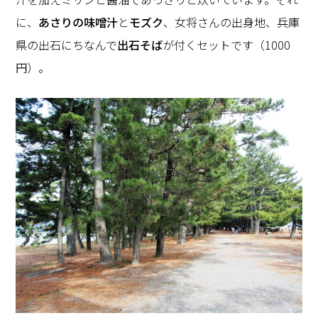
に、
あさりの味噌汁
と
モズク
、女将さんの出身地、兵庫
県の出石にちなんで
出石そば
が付くセットです（1000
円）。