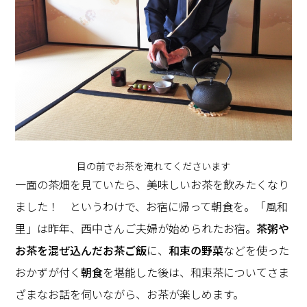
目の前でお茶を淹れてくださいます
一面の茶畑を見ていたら、美味しいお茶を飲みたくなり
ました！ というわけで、お宿に帰って朝食を。「風和
里」は昨年、西中さんご夫婦が始められたお宿。
茶粥や
お茶を混ぜ込んだお茶ご飯
に、
和束の野菜
などを使った
おかずが付く
朝食
を堪能した後は、和束茶についてさま
ざまなお話を伺いながら、お茶が楽しめます。