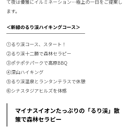
て夜は優雅にイルミネーション…極上の一日をご提案し
ます。
＜新緑のるり渓ハイキングコース＞
①るり渓コース、スタート！
②るり渓十二勝で森林セラピー
③ポテポテパークで高原BBQ
④深山ハイキング
⑤るり渓温泉とランタンテラスで休憩
⑥シナスタジアヒルズを体感
マイナスイオンたっぷりの「るり渓」散
策で森林セラピー