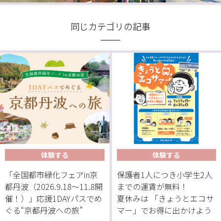
同じカテゴリの記事
体験する
体験する
「全国都市緑化フェアin京
保護者1人につき小学生2人
都丹波（2026.9.18〜11.8開
までの運賃が無料！
催！）」応援1DAYパスでめ
夏休みは 「きょうとエコサ
ぐる“京都丹波への旅”
マー」でお得に出かけよう