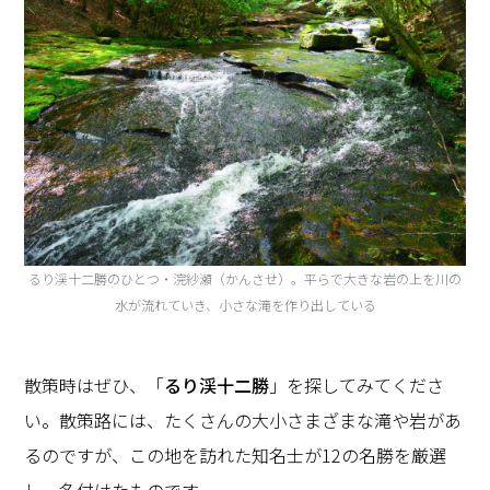
るり渓十二勝のひとつ・浣紗瀬（かんさせ）。平らで大きな岩の上を川の
水が流れていき、小さな滝を作り出している
散策時はぜひ、「
るり渓十二勝
」を探してみてくださ
い。散策路には、たくさんの大小さまざまな滝や岩があ
るのですが、この地を訪れた知名士が12の名勝を厳選
し、名付けたものです。