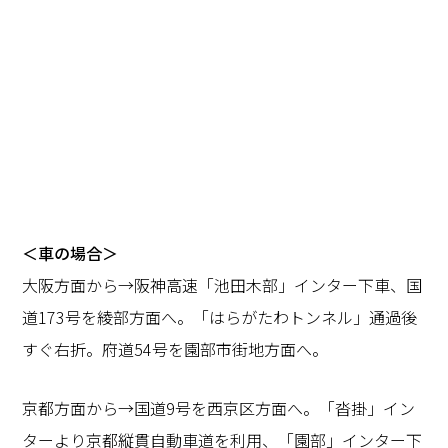
＜車の場合＞
大阪方面から→阪神高速「池田木部」インター下車、国
道173号を綾部方面へ。「はらがたわトンネル」通過後
すぐ右折。府道54号を園部市街地方面へ。
京都方面から→国道9号を西京区方面へ。「沓掛」イン
ターより京都縦貫自動車道を利用、「園部」インター下