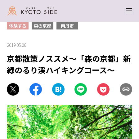
トップ
＞
体験する
＞ 京都散策ノススメ〜「森の京都」新緑のるり渓ハイ
キングコース〜
体験する
森の京都
南丹市
2019.05.06
京都散策ノススメ〜「森の京都」新
緑のるり渓ハイキングコース〜