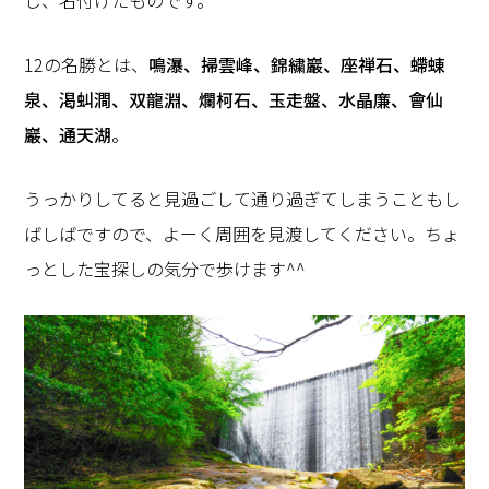
12の名勝とは、
鳴瀑、掃雲峰、錦繍巖、座禅石、螮蝀
泉、渇虯澗、双龍淵、爛柯石、玉走盤、水晶廉、會仙
巖、通天湖
。
うっかりしてると見過ごして通り過ぎてしまうこともし
ばしばですので、よーく周囲を見渡してください。ちょ
っとした宝探しの気分で歩けます^^