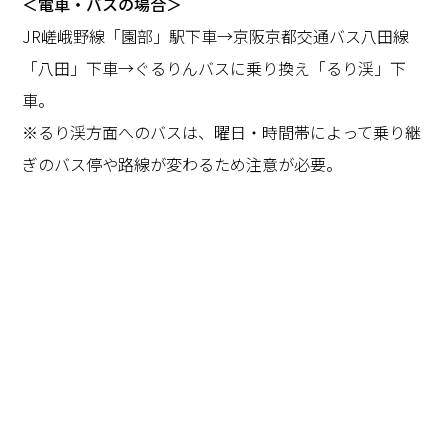
＜電車・バスの場合＞
JR嵯峨野線「園部」駅下車→京阪京都交通バス八田線
「八田」下車→ぐるりんバスに乗り換え「るり渓」下
車。
※るり渓方面へのバスは、曜日・時間帯によって乗り継
ぎのバス停や路線が変わるため注意が必要。