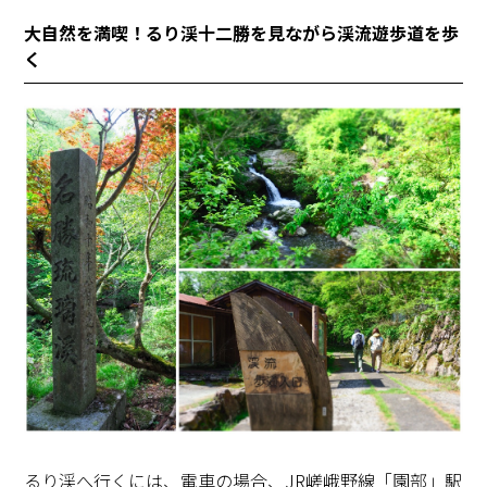
大自然を満喫！るり渓十二勝を見ながら渓流遊歩道を歩
く
るり渓へ行くには、電車の場合、JR嵯峨野線「園部」駅