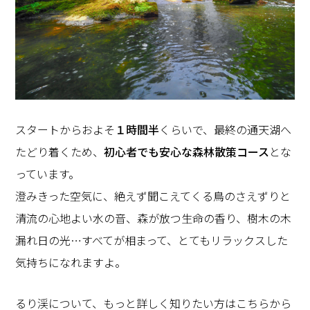
スタートからおよそ
１時間半
くらいで、最終の通天湖へ
たどり着くため、
初心者でも安心な森林散策コース
とな
っています。
澄みきった空気に、絶えず聞こえてくる鳥のさえずりと
清流の心地よい水の音、森が放つ生命の香り、樹木の木
漏れ日の光…すべてが相まって、とてもリラックスした
気持ちになれますよ。
るり渓について、もっと詳しく知りたい方はこちらから