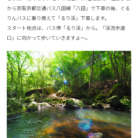
から京阪京都交通バス八田線「八田」で下車の後、ぐる
りんバスに乗り換えて「るり渓」下車します。
スタート地点は、バス停「るり渓」から。「渓流歩道
口」に向かって歩いていきますよ〜。