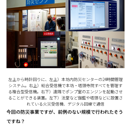
左上から時計回りに、左上）本坊内防災センターの24時間管理
システム。右上）総合受信機で本坊・塔頭寺院すべてを管理す
る複合型受信機。右下）遠隔でポンプ室のエンジンを起動させ
ることができる装置。左下）法堂など伽藍や塔頭などに設置さ
れている火災受信機、デジタル回線で通信
―――今回の防災事業ですが、前例のない規模で行われたそう
ですね？