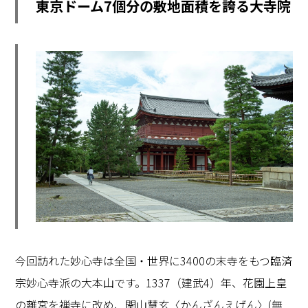
東京ドーム7個分の敷地面積を誇る大寺院
今回訪れた妙心寺は全国・世界に3400の末寺をもつ臨済
宗妙心寺派の大本山です。1337（建武4）年、花園上皇
の離宮を禅寺に改め、関山慧玄〈かんざんえげん〉(無