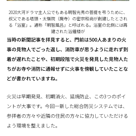
2020大河ドラマ主人公でもある明智光秀の菩提を弔うために、
叔父である塔頭・太嶺院（廃寺）の密宗和尚が創建したとされ
る「浴室」。通称「明智風呂」と呼ばれる。浴室の北側には再
建された浴鐘楼が
―――当時の新聞記事を拝見すると、門前は500人あまりの火
事の見物人でごった返し、消防車が思うように走れず到
着が遅れたことや、初期段階で火災を発見した見物人た
ちがお寺や消防に通報せずに火事を傍観していたことな
どが書かれていますね。
火災は早期発見、初期消火、延焼防止、この3つのポイ
ントが大事です。今回一新した総合防災システムでは、
参拝者の方々や近隣の住民の方々に協力していただける
よう環境を整えました。