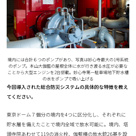
境内には合計６つのポンプがあり、写真は妙心寺最大の1号系統
のポンプ。本山大伽藍の屋根全体に水が行き渡る水圧が必要な
ことから大型エンジンを2台搭載。妙心寺第一駐車場地下貯水槽
の水をポンプで吸い上げる
―――今回導入された総合防災システムの具体的な特徴を教え
てください。
東京ドーム７個分の境内を4つに区分化し、それぞれに
貯水層を備えたことで境内全域で放水可能に。境内、塔
頭寺院あわせて119の消火栓、伽藍横の放水銃26基を設