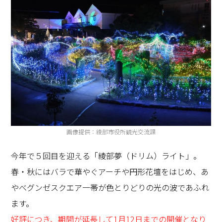
画像提供：綾部市役所観光交流課
今年で５回目を迎える「綾部夢（ドリム）ライト」。
春・秋にはバラで華やぐアーチや円形花壇をはじめ、あ
やべグンゼスクエア一帯が色とりどりの光の波であふれ
ます。
好評につき、期間が延長して1月12日までの開催となり