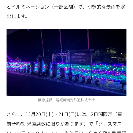
とイルミネーション（一部区間）で、幻想的な景色を演
出します。
画像提供：嵯峨野観光鉄道株式会社
さらに、
12
月
20
日
(
土
)
・
21
日
(
日
)
には、
2
日間限定（事
前予約制
※
座席数に限りがあります）で「クリスマス