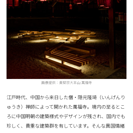
画像提供：黄檗宗大本山 萬福寺
江戸時代、中国から来日した僧・隠元隆琦（いんげんり
ゅうき）禅師によって開かれた萬福寺。境内の至るとこ
ろに中国明朝の建築様式やデザインが残され、国内でも
珍しく、貴重な建築群を有しています。そんな異国情緒