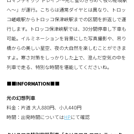
ロマンティック
トレイン～光と星のきらめく夜の秘境駅
へ～」が運行。こちらは通常ダイヤとは異なり、トロッ
コ嵯峨駅からトロッコ保津峡駅までの区間を折返しで運
行します。トロッコ保津峡駅では、
30
分間停車し下車も
可能。イルミネーションを背景にした写真撮影や、吊り
橋からの美しい星空、夜の大自然を楽しむことができま
すよ。寒さ対策をしっかりした上で、澄んだ空気の中を
列車で走る、特別な時間を堪能してくださいね。
■■INFORMATION■■
光の幻想列車
料金：片道 大人880円、小人440円
時間：出発時間については
HP
にて確認