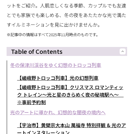
ットをご紹介。人肌恋しくなる季節、カップルでも友達
とでも家族でも楽しめる、冬の夜をあたたかな光で満た
すイルミネーションを見に出かけませんか。
※記事中の情報はすべて2025年11月時点のものです。
Table of Contents
冬の保津川渓谷をゆく幻想のトロッコ列車
【嵯峨野トロッコ列車】光の幻想列車
【嵯峨野トロッコ列車】クリスマス ロマンティッ
ク トレイン～光と星のきらめく夜の秘境駅へ～
※事前予約制
光のアートに導かれ、幻想的な闇夜の境内へ
【宇治市】黄檗宗大本山 萬福寺 特別拝観 & 光のア
ートインスタレーション