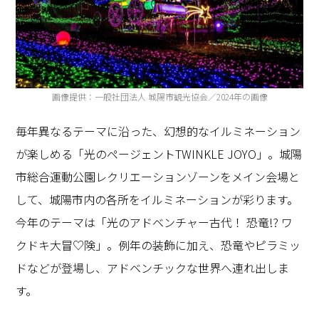
画像提供：一般社団法人 城陽市観光協会
／2024年の画像
毎年異なるテーマに沿った、幻想的なイルミネーション
が楽しめる「光のページェント
TWINKLE JOYO
」。城陽
市総合運動公園レクリエーションゾーンをメイン会場と
して、城陽市内の各所をイルミネーションが彩ります。
今年のテーマは「光のアドベンチャー古代！
恐竜
!?
ワ
クドキ大冒
♡
険」。例年の装飾に加え、恐竜やピラミッ
ドなどが登場し、アドベンチックな世界へ連れ出しま
す。