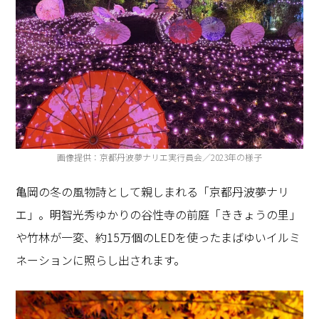
画像提供：京都丹波夢ナリエ実行員会／2023年の様子
亀岡の冬の風物詩として親しまれる「京都丹波夢ナリ
エ」。明智光秀ゆかりの谷性寺の前庭「ききょうの里」
や竹林が一変、約
15
万個の
LED
を使ったまばゆいイルミ
ネーションに照らし出されます。