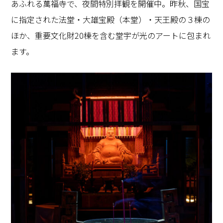
あふれる萬福寺で、夜間特別拝観を開催中。昨秋、国宝
に指定された法堂・大雄宝殿（本堂）・天王殿の３棟の
ほか、重要文化財
20
棟を含む堂宇が光のアートに包まれ
ます。