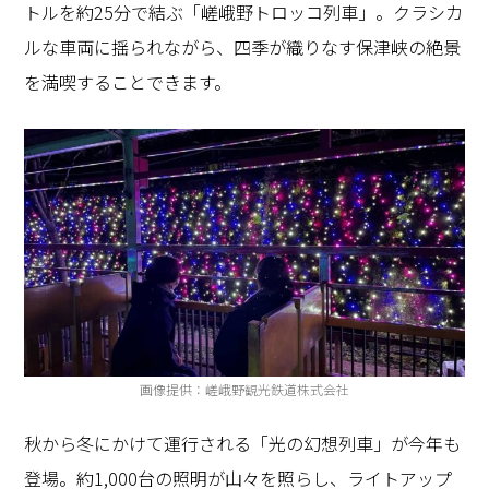
トルを約
25
分で結ぶ「嵯峨野トロッコ列車」。クラシカ
ルな車両に揺られながら、四季が織りなす保津峡の絶景
を満喫することできます。
画像提供：嵯峨野観光鉄道株式会社
秋から冬にかけて運行される「光の幻想列車」が今年も
登場。約
1,000
台の照明が山々を照らし、ライトアップ