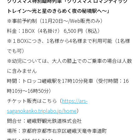
クリスマス特別臨時列車「クリスマス ロマンティック
トレイン～光と星のきらめく夜の秘境駅へ～」
※事前予約制（11月20日～/Web販売のみ）
料金：1BOX（4名掛け） 6,500 円（税込）
※１BOXにつき、1名様から4名様まで利用可能（1名様
でも可）
※幼児については、大人の膝上でのご乗車の場合は人数
に含みません
時間：トロッコ嵯峨駅を17時10分発車（受付時間：16
時10分～16時50分）
チケット販売はこちら（
https://ars-
saganokanko.triplabo.jp/home
）
問合せ：嵯峨野観光鉄道株式会社
場所：京都府京都市右京区嵯峨天竜寺車道町