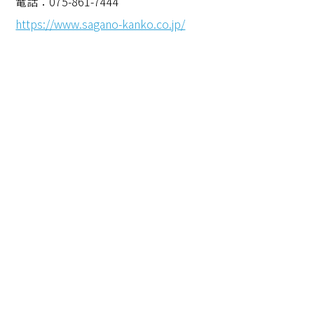
電話：075-861-7444
https://www.sagano-kanko.co.jp/