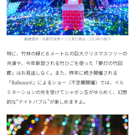
画像提供：京都丹波夢ナリエ実行員会／2023年の様子
特に、竹林の緑と６メートルの巨大クリスマスツリーの
共演や、今年新設される竹ひごを使った「夢灯の竹回
廊」はお見逃しなく。また、昨年に続き開催される
「
Babuuun!
」によるショー（不定期開催）では、イル
ミネーションの光を受けてシャボン玉がゆらめく、幻想
的な
“
ナイトバブル
”
が楽しめますよ。