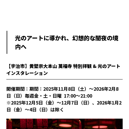
光のアートに導かれ、幻想的な闇夜の境
内へ
【宇治市】黄檗宗大本山 萬福寺 特別拝観 & 光のアート
インスタレーション
開催期間：期間：2025年11月8日（土）～2026年2月8
日（日）毎週金・土・日曜 17:00～21:00
※2025
年
12
月
5
日（金）～
12
月
7
日（日）、
2026
年
1
月
2
日（金）～
4
日（日）は除く