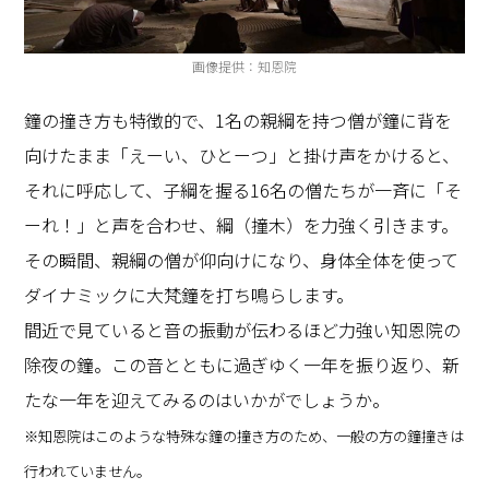
画像提供：知恩院
鐘の撞き方も特徴的で、1名の親綱を持つ僧が鐘に背を
向けたまま「えーい、ひとーつ」と掛け声をかけると、
それに呼応して、子綱を握る16名の僧たちが一斉に「そ
ーれ！」と声を合わせ、綱（撞木）を力強く引きます。
その瞬間、親綱の僧が仰向けになり、身体全体を使って
ダイナミックに大梵鐘を打ち鳴らします。
間近で見ていると音の振動が伝わるほど力強い知恩院の
除夜の鐘。この音とともに過ぎゆく一年を振り返り、新
たな一年を迎えてみるのはいかがでしょうか。
※知恩院はこのような特殊な鐘の撞き方のため、一般の方の鐘撞きは
行われていません。