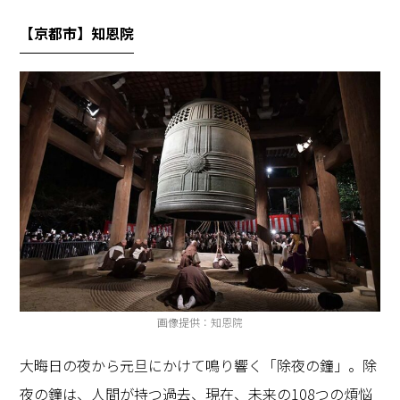
【京都市】知恩院
画像提供：知恩院
大晦日の夜から元旦にかけて鳴り響く「除夜の鐘」。除
夜の鐘は、人間が持つ過去、現在、未来の108つの煩悩