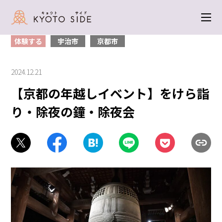
トップ
＞
体験する
＞ 【京都の年越しイベント】をけら詣り・除夜の鐘・
除夜会
体験する
宇治市
京都市
2024.12.21
【京都の年越しイベント】をけら詣
り・除夜の鐘・除夜会