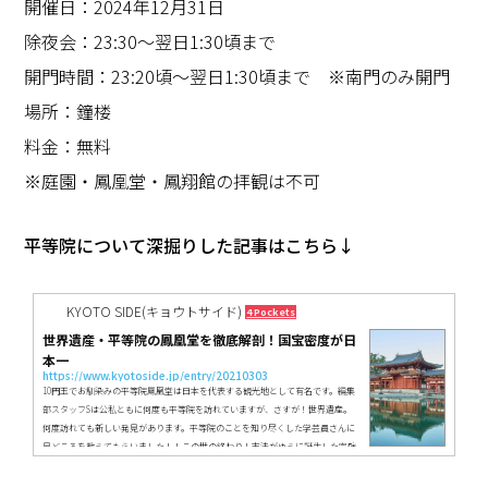
開催日：2024年12月31日
除夜会：23:30〜翌日1:30頃まで
開門時間：23:20頃〜翌日1:30頃まで ※南門のみ開門
場所：鐘楼
料金：無料
※庭園・鳳凰堂・鳳翔館の拝観は不可
平等院について深掘りした記事はこちら↓
KYOTO SIDE(キョウトサイド)
4 Pockets
世界遺産・平等院の鳳凰堂を徹底解剖！国宝密度が日
本一
https://www.kyotoside.jp/entry/20210303
10円玉でお馴染みの平等院鳳凰堂は日本を代表する観光地として有名です。編集
部スタッフSは公私ともに何度も平等院を訪れていますが、さすが！世界遺産。
何度訪れても新しい発見があります。平等院のことを知り尽くした学芸員さんに
見どころを教えてもらいました！！この世の終わり！末法がゆえに誕生した完璧
なる極楽浄土の世界撮影するなら順光になる午前中がおすすめ。午後からは逆光
になるのでシルエットや夕日バックの写真が撮れますよもともと宇治の地は、平