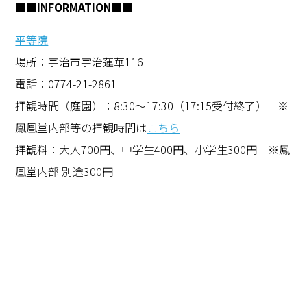
■■INFORMATION■■
安貴族の別荘が営まれていたリゾート地。現在の平等院の地は、藤原頼通...
平等院
場所：宇治市宇治蓮華116
電話：0774-21-2861
拝観時間（庭園）：8:30〜17:30（17:15受付終了） ※
鳳凰堂内部等の拝観時間は
こちら
拝観料：大人700円、中学生400円、小学生300円 ※鳳
凰堂内部 別途300円