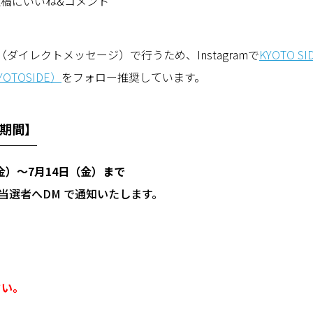
投稿にいいね
&
コメント
（ダイレクトメッセージ）で行うため、
Instagram
で
KYOTO SI
YOTOSIDE
）
をフォロー推奨しています。
期間】
金）〜
7
月
14
日（金）まで
当選者へ
DM
で通知いたします。
さい。