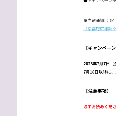
●キャンペーン
※当選通知は
DM
（京都府広報課
K
【キャンペーン
2023
年
7
月
7
日（
7月
18
日以降に、
【注意事項】
必ずお読みくだ