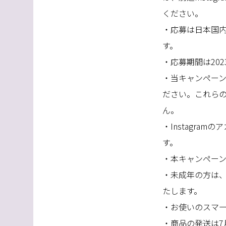
ください。
・応募は日本国
す。
・応募期間は
202
・当キャンペー
ださい。これら
ん。
・Instagra
す。
・本キャンペー
・未成年の方は
たします。
・お使いのスマ
・商品の発送は
7