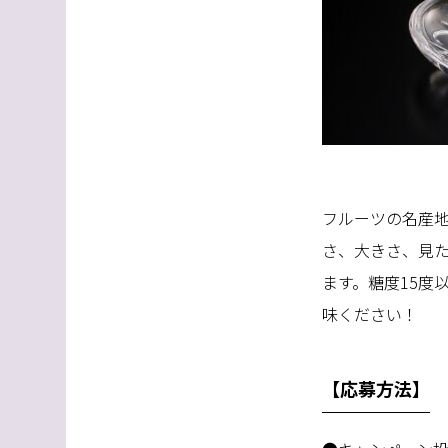
フルーツの名産
さ、大きさ、見
ます。糖度
15
度
味ください！
【応募方法】