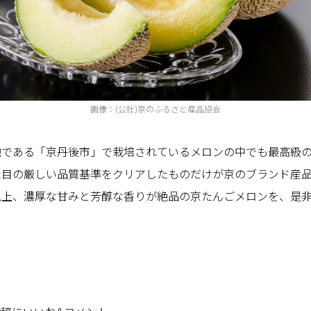
画像：(公社)京のふるさと産品協会
地である「京丹後市」で栽培されているメロンの中でも最高級
た目の厳しい品質基準をクリアしたものだけが京のブランド産
以上、濃厚な甘みと芳醇な香りが絶品の京たんごメロンを、是