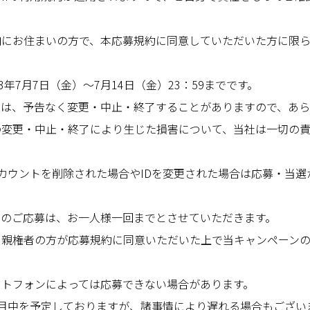
内にお住まいの方で、本応募規約に同意していただいた方に限
3
年
7
月
7
日（金）〜
7
月
14
日（金）
23
：
59
までです。
ンは、予告なく変更・中止・終了することがありますので、あ
の変更・中止・終了により生じた損害について、当社は一切の
mのアカウントを削除された場合や
ID
を変更された場合は応募・当選
ンのご応募は、お一人様一回までとさせていただきます。
、親権者の方が応募規約に同意いただいた上で当キャンペーン
ートフォンによっては応募できない場合があります。
月中を予定しておりますが、諸事情により遅れる場合もござい