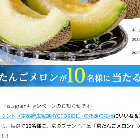
より、Instagramキャンペーンのお知らせです。
 アカウント（京都府広報課KYOTOSIDE）の指定の投稿
にいいね＆
から、抽選で
10名様
に、京のブランド産品
「京たんごメロン」
す！！