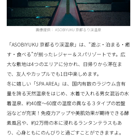
画像提供： ASOBIYUKU 京都るり渓温泉
「ASOBIYUKU 京都るり渓温泉」は、“遊ぶ・泊まる・癒
す・食べる”が揃ったレジャー＆スパリゾートです。広
大な敷地は4つのエリアに分かれ、日帰りから滞在ま
で、友人やカップルでも1日中楽しめます。
冬に嬉しい「SPA AREA」は、国内有数のラジウム含有
量を誇る天然温泉をはじめ、水着で入れる男女混浴の水
着温泉、約40度〜60度の温度の異なる３タイプの岩盤
浴などが充実！免疫力アップや美肌効果が期待できる酵
素風呂や、約2万冊の本に浸れるランタンテラスもあ
り、心身ともにのんびりと過ごすことができますよ。