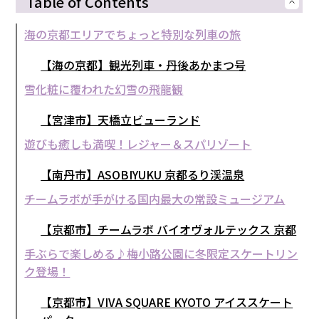
Table of Contents
海の京都エリアでちょっと特別な列車の旅
【海の京都】観光列車・丹後あかまつ号
雪化粧に覆われた幻雪の飛龍観
【宮津市】天橋立ビューランド
遊びも癒しも満喫！レジャー＆スパリゾート
【南丹市】ASOBIYUKU 京都るり渓温泉
チームラボが手がける国内最大の常設ミュージアム
【京都市】チームラボ バイオヴォルテックス 京都
手ぶらで楽しめる♪梅小路公園に冬限定スケートリン
ク登場！
【京都市】VIVA SQUARE KYOTO アイススケート