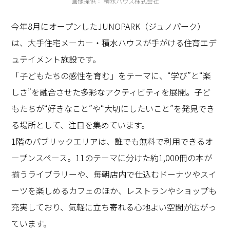
画像提供： 積水ハウス株式会社
今年8月にオープンしたJUNOPARK（ジュノパーク）
は、大手住宅メーカー・積水ハウスが手がける住育エデ
ュテイメント施設です。
「子どもたちの感性を育む」をテーマに、“学び”と“楽
しさ”を融合させた多彩なアクティビティを展開。子ど
もたちが“好きなこと”や“大切にしたいこと”を発見でき
る場所として、注目を集めています。
1階のパブリックエリアは、誰でも無料で利用できるオ
ープンスペース。11のテーマに分けた約1,000冊の本が
揃うライブラリーや、毎朝店内で仕込むドーナツやスイ
ーツを楽しめるカフェのほか、レストランやショップも
充実しており、気軽に立ち寄れる心地よい空間が広がっ
ています。