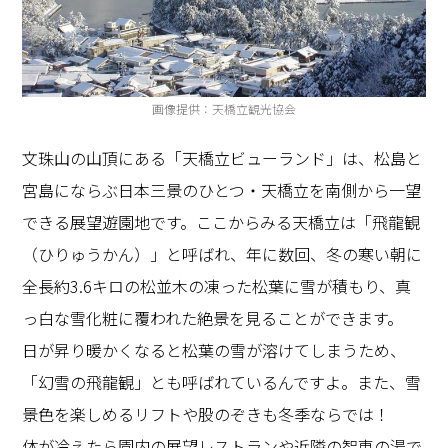
画像提供：天橋立観光協会
文珠山の山頂にある「天橋立ビューランド」は、松島と
宮島にならぶ日本三景のひとつ・天橋立を南側から一望
できる展望遊園地です。ここからみる天橋立は「飛龍観
（ひりゅうかん）」と呼ばれ、年に数回、冬の寒い朝に
全長約3.6キロの松並木の凍った松葉に雪が積もり、真
っ白な雪化粧に覆われた絶景を見ることができます。
日が昇り暖かくなると松葉の雪が溶けてしまうため、
「幻雪の飛龍観」とも呼ばれているんですよ。また、雪
景色を楽しめるリフトや股のぞきも冬季ならでは！
体が冷えたら園内の展望レストランや近隣の智恵の湯で