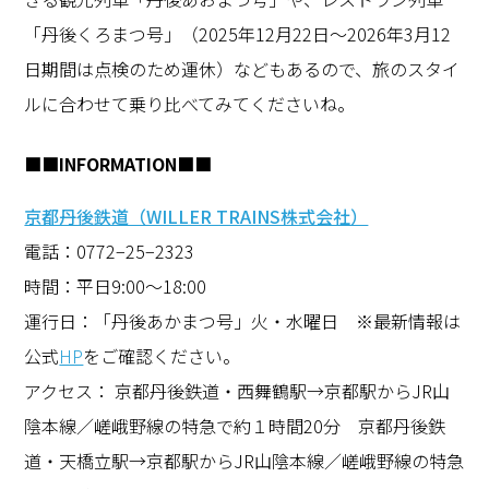
「丹後くろまつ号」（2025年12月22日〜2026年3月12
日期間は点検のため運休）などもあるので、旅のスタイ
ルに合わせて乗り比べてみてくださいね。
■■INFORMATION■■
京都丹後鉄道（WILLER TRAINS株式会社）
電話：0772−25−2323
時間：平日9:00〜18:00
運行日：「丹後あかまつ号」火・水曜日 ※最新情報は
公式
HP
をご確認ください。
アクセス： 京都丹後鉄道・西舞鶴駅→京都駅からJR山
陰本線／嵯峨野線の特急で約１時間20分 京都丹後鉄
道・天橋立駅→京都駅からJR山陰本線／嵯峨野線の特急