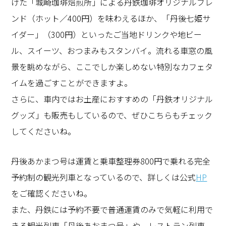
けた「城崎珈琲焙煎所」による丹鉄珈琲オリジナルブレ
ンド（ホット／400円）を味わえるほか、「丹後七姫サ
イダー」（300円）といったご当地ドリンクや地ビー
ル、スイーツ、おつまみもスタンバイ。流れる車窓の風
景を眺めながら、ここでしか楽しめない特別なカフェタ
イムを過ごすことができますよ。
さらに、車内ではお土産におすすめの「丹鉄オリジナル
グッズ」も販売もしているので、ぜひこちらもチェック
してくださいね。
丹後あかまつ号は運賃と乗車整理券800円で乗れる完全
予約制の観光列車となっているので、詳しくは公式
HP
をご確認くださいね。
また、丹鉄には予約不要で普通運賃のみで気軽に利用で
きる観光列車「丹後あおまつ号」や、レストラン列車