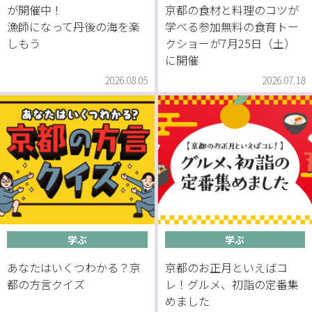
が開催中！
京都の食材と料理のコツが
漁師になって丹後の海を楽
学べる参加無料の食育トー
しもう
クショーが7月25日（土）
に開催
2026.08.05
2026.07.18
学ぶ
学ぶ
あなたはいくつわかる？京
京都のお正月といえばコ
都の方言クイズ
レ！グルメ、初詣の定番集
めました