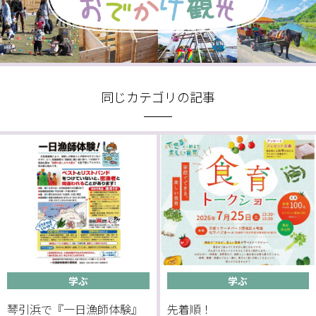
同じカテゴリの記事
学ぶ
学ぶ
琴引浜で『一日漁師体験』
先着順！