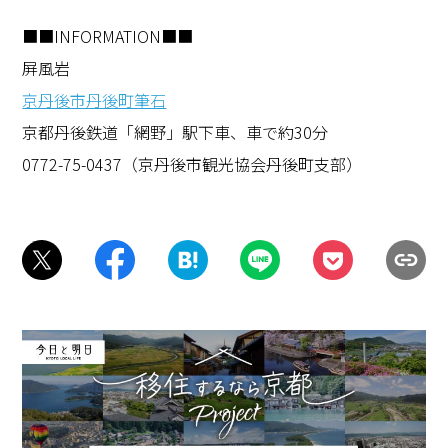
■■INFORMATION■■
屏風岩
京丹後市丹後町筆石
京都丹後鉄道「網野」駅下車、車で約30分
0772-75-0437（京丹後市観光協会丹後町支部）