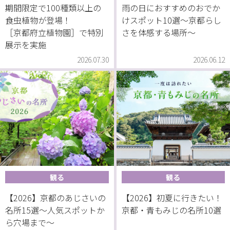
期間限定で100種類以上の
雨の日におすすめのおでか
食虫植物が登場！
けスポット10選〜京都らし
［京都府立植物園］で特別
さを体感する場所～
展示を実施
2026.07.30
2026.06.12
観る
観る
【2026】京都のあじさいの
【2026】初夏に行きたい！
名所15選〜人気スポットか
京都・青もみじの名所10選
ら穴場まで〜