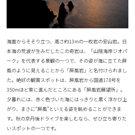
海面からそそり立つ、高さ約13mの一枚岩の安山岩。日
本海の荒波が生みだしたこの奇岩は、「山陰海岸ジオパ
ーク」を代表する景観の一つで、その姿が海に立てた屏
風のように見えることから「屏風岩」と名付けられまし
た。絶好の観賞スポットは、屏風岩から国道178号を
350mほど東に進んだところにある「屏風岩展望所」。
夕暮れには、赤く色づいた海にはっきりと黒く浮かび上
がり、まさに“屏風”といえる姿を眺めることができま
す。秋の京丹後ドライブを楽しむなら、ぜひ立ち寄りた
いスポットの一つです。