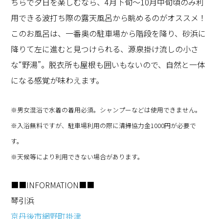
ちらで夕日を楽しむなら、4月下旬〜10月中旬頃のみ利
用できる波打ち際の露天風呂から眺めるのがオススメ！
このお風呂は、一番奥の駐車場から階段を降り、砂浜に
降りて左に進むと見つけられる、源泉掛け流しの小さ
な“野湯”。脱衣所も屋根も囲いもないので、自然と一体
になる感覚が味わえます。
※男女混浴で水着の着用必須。シャンプーなどは使用できません。
※入浴無料ですが、駐車場利用の際に清掃協力金1000円が必要で
す。
※天候等により利用できない場合があります。
■■INFORMATION■■
琴引浜
京丹後市網野町掛津