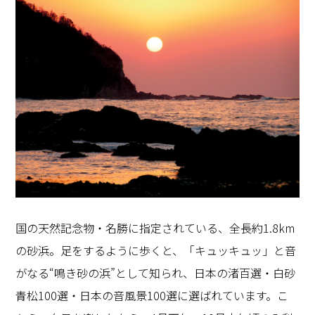
国の天然記念物・名勝に指定されている、全長約1.8km
の砂浜。足をするように歩くと、「キュッキュッ」と音
がなる“鳴き砂の浜”として知られ、日本の渚百選・白砂
青松100選・日本の音風景100選に選ばれています。こ