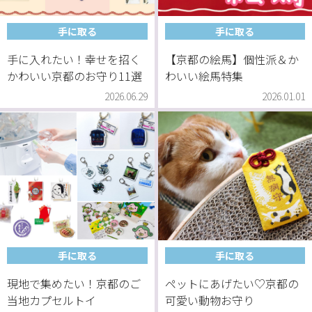
手に取る
手に取る
手に入れたい！幸せを招く
【京都の絵馬】個性派＆か
かわいい京都のお守り11選
わいい絵馬特集
2026.06.29
2026.01.01
手に取る
手に取る
現地で集めたい！京都のご
ペットにあげたい♡京都の
当地カプセルトイ
可愛い動物お守り