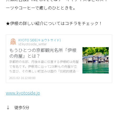
ーツやコーヒーで癒しのひとときを。
★伊根の詳しい紹介についてはコチラをチェック！
KYOTO SIDE(キョウトサイド)
id:kyotoside_writer
もうひとつの京都観光名所「伊根
の舟屋」とは？
京都府の北部、丹後半島に位置する伊根町は舟屋
で有名です。伊根湾に沿って230軒もの舟屋が立
ち並び、その美しい町並みは国の「伝統的建造物
群保存地区」に選定されています。「伊根の舟
2021-02-16 12:00:00
屋」とは、どのようなところなのか、ご案内しま
[…]
www.kyotoside.jp
↓ 徒歩5分