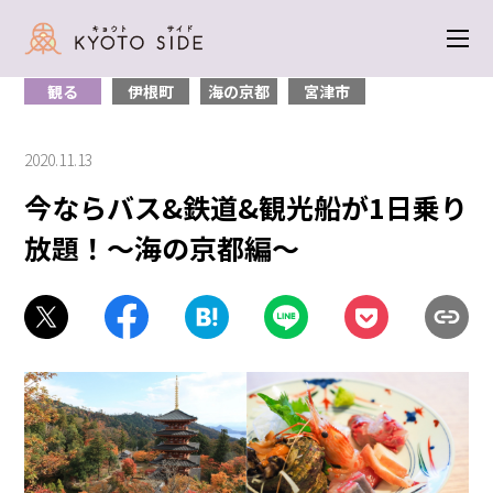
トップ
＞
観る
＞ 今ならバス&鉄道&観光船が1日乗り放題！～海の京都編
～
観る
伊根町
海の京都
宮津市
2020.11.13
今ならバス&鉄道&観光船が1日乗り
放題！～海の京都編～