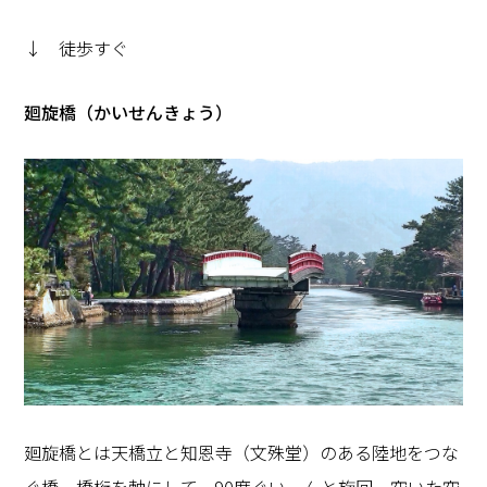
↓ 徒歩すぐ
廻旋橋（かいせんきょう）
廻旋橋とは天橋立と知恩寺（文殊堂）のある陸地をつな
ぐ橋。橋桁を軸にして、90度ぐいーんと旋回。空いた空