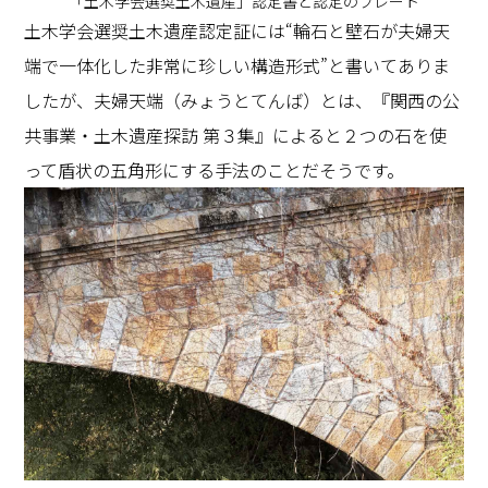
「土木学会選奨土木遺産」認定書と認定のプレート
土木学会選奨土木遺産認定証には“輪石と壁石が夫婦天
端で一体化した非常に珍しい構造形式”と書いてありま
したが、夫婦天端（みょうとてんば）とは、『関西の公
共事業・土木遺産探訪 第３集』によると２つの石を使
って盾状の五角形にする手法のことだそうです。