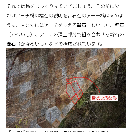
それでは橋をじっくり見ていきましょう。その前に少し
だけアーチ橋の構造の説明を。石造のアーチ橋は図のよ
うに、大まかにはアーチを支える
輪石
（わいし）、
壁石
（かべいし）、アーチの頂上部分で組み合わせる輪石の
要石
（かなめいし）などで構成されています。