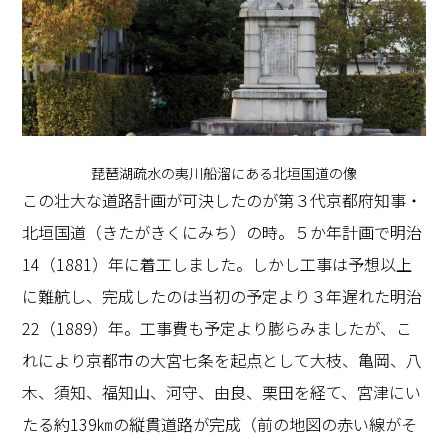
琵琶湖疏水の夷川船溜にある北垣国道の像
この壮大な道路計画が可決したのが第３代京都府知事・
北垣国道（きたがきくにみち）の時。５か年計画で明治
14（1881）年に着工しました。しかし工事は予想以上
に難航し、完成したのは当初の予定より３年遅れた明治
22（1889）年。工事費も予定より膨らみましたが、こ
れにより京都市の大宮七条を起点として大枝、亀岡、八
木、須知、福知山、河守、由良、栗田を経て、宮津にい
たる約139㎞の縦貫道路が完成（前の地図の赤い線がそ