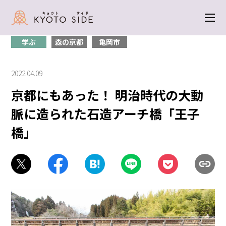
トップ
＞
学ぶ
＞ 京都にもあった！ 明治時代の大動脈に造られた石造アー
チ橋「王子橋」
学ぶ
森の京都
亀岡市
2022.04.09
京都にもあった！ 明治時代の大動
脈に造られた石造アーチ橋「王子
橋」