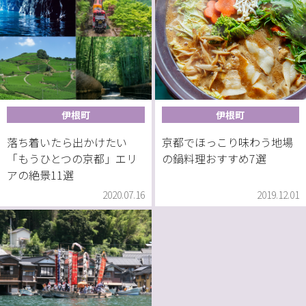
伊根町
伊根町
落ち着いたら出かけたい
京都でほっこり味わう地場
「もうひとつの京都」エリ
の鍋料理おすすめ7選
アの絶景11選
2020.07.16
2019.12.01