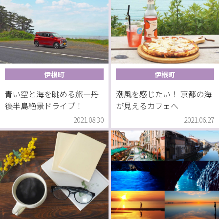
伊根町
伊根町
青い空と海を眺める旅―丹
潮風を感じたい！ 京都の海
後半島絶景ドライブ！
が見えるカフェへ
2021.08.30
2021.06.27