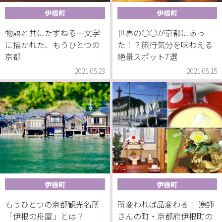
伊根町
伊根町
物語と共にたずねる―文学
世界の○○が京都にあっ
に描かれた、もうひとつの
た！？旅行気分を味わえる
京都
絶景スポット7選
2021.05.23
2021.05.15
伊根町
伊根町
もうひとつの京都観光名所
所変われば品変わる！ 漁師
「伊根の舟屋」とは？
さんの町・京都府伊根町の