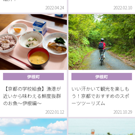
2022.04.24
2022.02.10
伊根町
伊根町
【京都の学校給食】漁港が
いい汗かいて観光を楽しも
近いから味わえる鮮度抜群
う！京都でおすすめのスポ
のお魚～伊根編～
ーツツーリズム
2022.01.12
2021.10.29