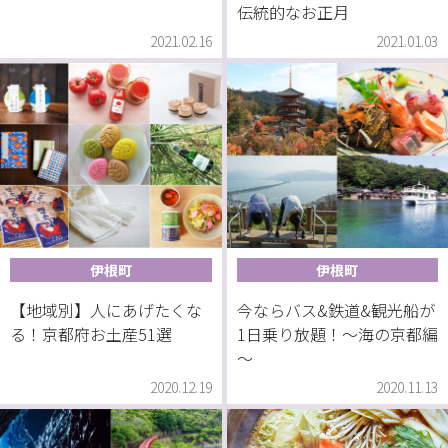
伝統的なお正月
2021.02.16
2021.01.03
伊根町
伊根町
【地域別】人にあげたくな
今ならバス&鉄道&観光船が
る！京都府お土産51選
1日乗り放題！～海の京都編
～
2020.12.19
2020.11.13