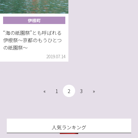
伊根町
“海の祇園祭”とも呼ばれる
伊根祭～京都のもうひとつ
の祇園祭～
2019.07.14
«
1
2
3
»
人気ランキング