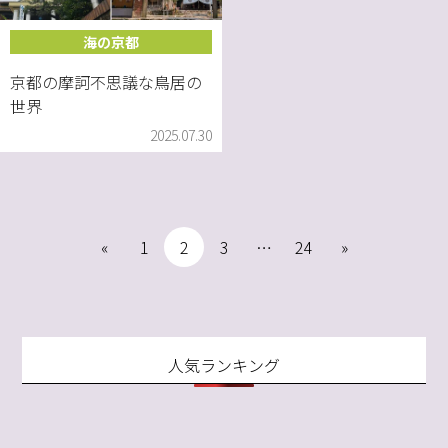
海の京都
京都の摩訶不思議な鳥居の
世界
2025.07.30
«
1
2
3
…
24
»
人気ランキング