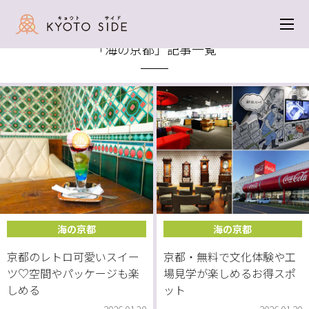
トップ
＞ 海の京都
「海の京都」記事一覧
海の京都
海の京都
京都のレトロ可愛いスイー
京都・無料で文化体験や工
ツ♡空間やパッケージも楽
場見学が楽しめるお得スポ
しめる
ット