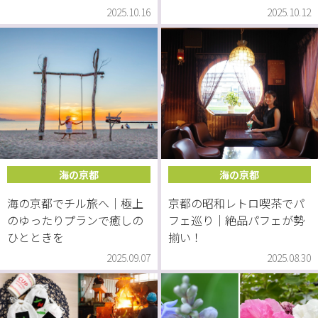
2025.10.16
2025.10.12
海の京都
海の京都
海の京都でチル旅へ｜極上
京都の昭和レトロ喫茶でパ
のゆったりプランで癒しの
フェ巡り｜絶品パフェが勢
ひとときを
揃い！
2025.09.07
2025.08.30