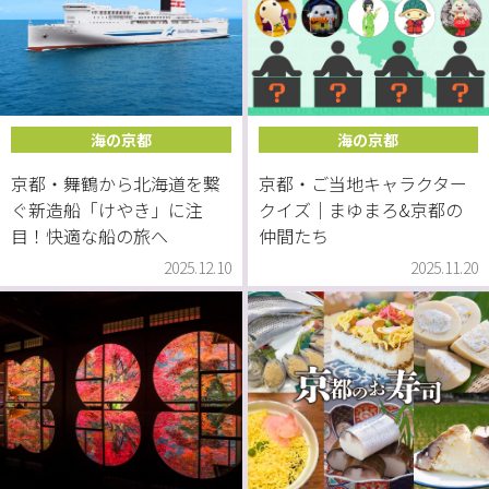
海の京都
海の京都
京都・舞鶴から北海道を繋
京都・ご当地キャラクター
ぐ新造船「けやき」に注
クイズ｜まゆまろ&京都の
目！快適な船の旅へ
仲間たち
2025.12.10
2025.11.20