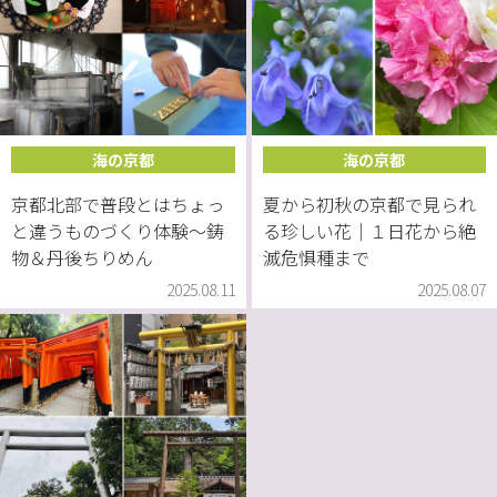
海の京都
海の京都
京都北部で普段とはちょっ
夏から初秋の京都で見られ
と違うものづくり体験〜鋳
る珍しい花｜１日花から絶
物＆丹後ちりめん
滅危惧種まで
2025.08.11
2025.08.07