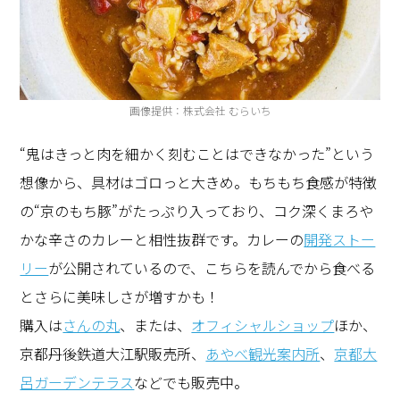
画像提供：株式会社 むらいち
“鬼はきっと肉を細かく刻むことはできなかった”という
想像から、具材はゴロっと大きめ。もちもち食感が特徴
の“京のもち豚”がたっぷり入っており、コク深くまろや
かな辛さのカレーと相性抜群です。カレーの
開発ストー
リー
が公開されているので、こちらを読んでから食べる
とさらに美味しさが増すかも！
購入は
さんの丸
、または、
オフィシャルショップ
ほか、
京都丹後鉄道大江駅販売所、
あやべ観光案内所
、
京都大
呂ガーデンテラス
などでも販売中。