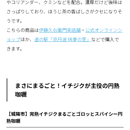
やコリアンダー、クミンなどを配合。濃厚だけど後味は
さっぱりしており、ほうじ茶の香ばしさがクセになりそ
うです。
こちらの商品は
伊藤久右衛門実店舗
・
公式オンラインシ
ョップ
ほか、
道の駅「京丹波 味夢の里」
などで購入で
きます。
まさにまるごと！イチジクが主役の円熟
咖喱
【城陽市】完熟イチジクまるごとゴロッとスパイシー円
熟咖喱