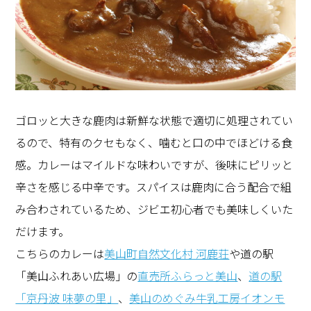
ゴロッと大きな鹿肉は新鮮な状態で適切に処理されてい
るので、特有のクセもなく、噛むと口の中でほどける食
感。カレーはマイルドな味わいですが、後味にピリッと
辛さを感じる中辛です。スパイスは鹿肉に合う配合で組
み合わされているため、ジビエ初心者でも美味しくいた
だけます。
こちらのカレーは
美山町自然文化村 河鹿荘
や道の駅
「美山ふれあい広場」の
直売所ふらっと美山
、
道の駅
「京丹波 味夢の里」
、
美山のめぐみ牛乳工房イオンモ