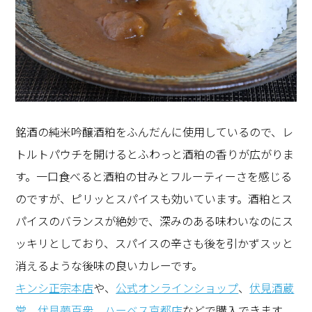
銘酒の純米吟醸酒粕をふんだんに使用しているので、レ
トルトパウチを開けるとふわっと酒粕の香りが広がりま
す。一口食べると酒粕の甘みとフルーティーさを感じる
のですが、ピリッとスパイスも効いています。酒粕とス
パイスのバランスが絶妙で、深みのある味わいなのにス
ッキリとしており、スパイスの辛さも後を引かずスッと
消えるような後味の良いカレーです。
キンシ正宗本店
や、
公式オンラインショップ
、
伏見酒蔵
堂
、
伏見夢百衆
、
ハーベス京都店
などで購入できます。