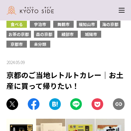
トップ
＞
食べる
＞ 京都のご当地レトルトカレー｜お土産に買って帰りた
い！
食べる
宇治市
舞鶴市
福知山市
海の京都
お茶の京都
森の京都
綾部市
城陽市
京都市
未分類
2024.05.09
京都のご当地レトルトカレー｜お土
産に買って帰りたい！