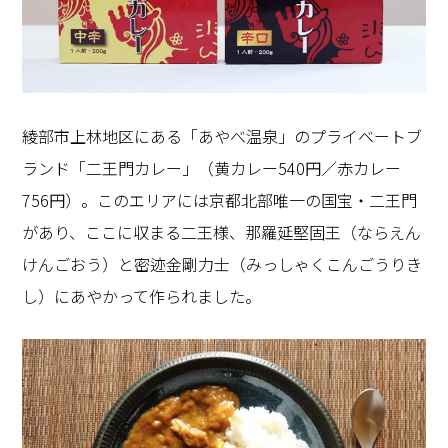
綾部市上林地区にある「あやべ温泉」のプライベートブ
ランド「二王門カレー」（黄カレー540円／赤カレー
756円）。このエリアには京都北部唯一の国宝・二王門
があり、ここに収まる二王様、那羅延堅固王（ならえん
けんごおう）と密迹金剛力士（みっしゃくこんごうりき
し）にあやかって作られました。