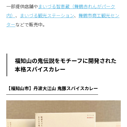
一部提供店舗や
まいづる智恵蔵（舞鶴赤れんがパーク
内）
、
まいづる観光ステーション
、
舞鶴市商工観光セン
ター
などで販売中。
福知山の鬼伝説をモチーフに開発された
本格スパイスカレー
【福知山市】丹波大江山 鬼豚スパイスカレー