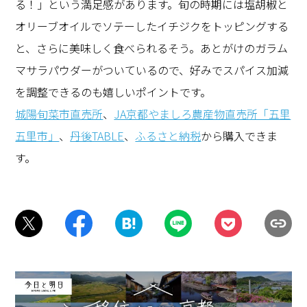
る！」という満足感があります。旬の時期には塩胡椒と
オリーブオイルでソテーしたイチジクをトッピングする
と、さらに美味しく食べられるそう。あとがけのガラム
マサラパウダーがついているので、好みでスパイス加減
を調整できるのも嬉しいポイントです。
城陽旬菜市直売所
、
JA京都やましろ農産物直売所「五里
五里市」
、
丹後TABLE
、
ふるさと納税
から購入できま
す。