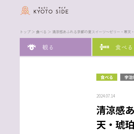
トップ
＞
食べる
＞ 清涼感あふれる京都の夏スイーツ〜ゼリー・寒天
食べる
宇治
2024.07.14
清涼感
天・琥