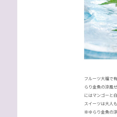
フルーツ大福で
らり金魚の涼風ゼ
にはマンゴーと
スイーツは大人
※ゆらり金魚の