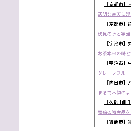
【京都市】京
透明な寒天に浮
【京都市】
伏見の水と宇治
【宇治市】
お茶本来の味と
【宇治市】
グレープフルー
【向日市】
まるで本物のよ
【久御山町
舞鶴の特産品を
【舞鶴市】