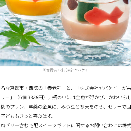
画像提供：株式会社ヤバケイ
有名な京都市・西院の「養老軒」と、「株式会社ヤバケイ」が
リー」（6個 3888円）。瓶の中には金魚が浮かび、かわいら
白桃のプリン、羊羹の金魚に、みつ豆と寒天をのせ、ゼリーで
も子どももきっと喜ぶはず。
涼風ゼリー含む宅配スイーツギフトに関するお問い合わせは株