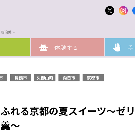
・琥珀羹〜
市
舞鶴市
久御山町
向日市
京都市
あふれる京都の夏スイーツ〜ゼ
珀羹〜