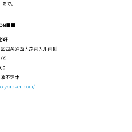
）まで。
ION
■■
老軒
京区四条通西大路東入ル南側
405
:00
木曜不定休
to-yoroken.com/