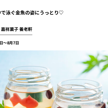
中で泳ぐ金魚の姿にうっとり♡
 嘉祥菓子 養老軒
日～
8
月
7
日