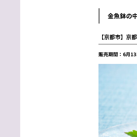
金魚鉢の
【京都市】
京都
販売期間：
6
月
13