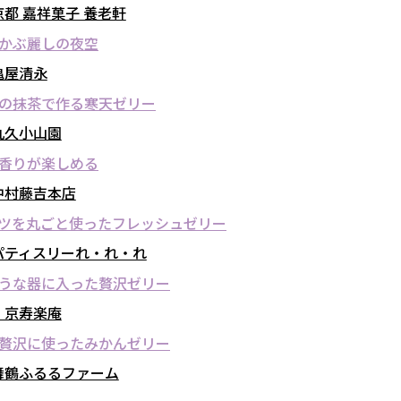
都 嘉祥菓子 養老軒
かぶ麗しの夜空
亀屋清永
の抹茶で作る寒天ゼリー
丸久小山園
香りが楽しめる
中村藤吉本店
ツを丸ごと使ったフレッシュゼリー
パティスリーれ・れ・れ
うな器に入った贅沢ゼリー
】京寿楽庵
贅沢に使ったみかんゼリー
舞鶴ふるるファーム