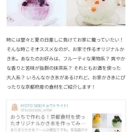
時には堂々と夏の日差しに負けてお家に籠っていたい！
そんな時こそオススメなのが、お家で作るオリジナルか
き氷。あなたのお好みは、フルーティな果物系？ 爽やか
な香りと苦味が抜群の抹茶系？ それともお酒を使った
大人系？ いろんなかき氷があるけれど、お家かき氷にぴ
ったりな京都府産の食材をご紹介します！
KYOTO SIDE(キョウトサイド)
id:kyotoside_writer
おうちで作れる！京都食材を使っ
たオリジナルかき氷を作ってみ
た！
まだまだかき氷ブームは健在ですね。有名店のか