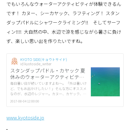
でもいろんなウォーターアクティビティが体験できるん
です！ カヌー、シーカヤック、ラフティング！ スタン
ダップパドルにシャワークライミング!! そしてサーフ
ィン!!!! 大自然の中、水辺で涼を感じながら暑さに負け
ず、楽しい思い出を作りたいですね。
KYOTO SIDE(キョウトサイド)
id:kyotoside_writer
スタンダップパドル・カヤック 夏
休みのウォーターアクティビティ6
選
毎日暑い日が続いていますよね〜。「外は暑いけ
ど、でもお出かけしたい！」そんな方にオススメ
なのが、水辺のレジャー。カヌー、カヤック、ラ
フティング、そして最近流行りのスタンダップパ
2017-08-04 12:00:00
ドル、シャワークライミングにサーフィンと、京
[…]
www.kyotoside.jp