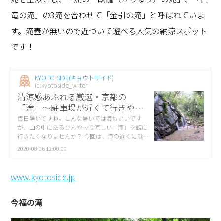
竜の滝」の3滝を合わせて「金引の滝」と呼ばれていま
す。滝壺が無いので近づいて遊べる人気の納涼スポット
です！
KYOTO SIDE(キョウトサイド)
id:kyotoside_writer
清涼感あふれる厳選・京都の
「滝」〜駐車場が近くて行きやす
い！〜
毎日暑いですね。こんな暑い時は海もいいです
が、山の中にあるひんや～り涼しい「滝」を観に
行きたくなりませんか？ 今回は、滝の近くに駐車
場があり、比較的アクセスしやすい３つの滝をご
2020-08-06 12:00:00
紹介。写真を見ているだけでも、マイナスイオン
[…]
www.kyotoside.jp
今福の滝