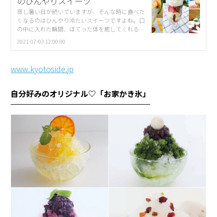
のひんやりスイーツ
蒸し暑い日が続いていますが、そんな時に食べた
くなるのはひんやり冷たいスイーツですよね。口
の中に入れた瞬間、ほてった体を癒してくれるか
き氷やパフェたち。そんな絶品スイーツを、今年
2021-07-03 12:00:00
は事前に予約して食べに行きませんか？ 予約を
[…]
www.kyotoside.jp
自分好みのオリジナル♡「お家かき氷」