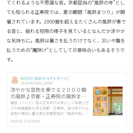
てくれるような不思議な音。京都屈指の“風鈴の寺”とし
ても知られる正寿院では、夏の期間「風鈴まつり」が開
催されています。2000個を超えるたくさんの風鈴が奏で
る音と、揺れる短冊の様子を見ているとなんだか涼やか
な気持ちに。風鈴は暑さを払うだけでなく、災いや難を
払うための“魔除け”としてしての意味合いもあるそうで
す。
KYOTO SIDE(キョウトサイド)
id:kyotoside_writer
涼やかな音色を奏でる２０００個
の風鈴♪京都・正寿院の風鈴まつ
り
猪目（ハート）窓＆花天井のお寺として年間２万
人の拝観者数を誇る京都・正寿院。夏は涼やかな
音色が境内に響き渡る京都屈指の「風鈴の寺」と
しても大人気です。 「今年の夏はちょっぴり変更
2018-06-11 12:00:00
があります」と副住職から一報をいただきまし
[…]