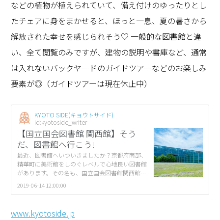
などの植物が植えられていて、備え付けのゆったりとし
たチェアに身をまかせると、ほっと一息、夏の暑さから
解放された幸せを感じられそう♡ 一般的な図書館と違
い、全て閲覧のみですが、建物の説明や書庫など、通常
は入れないバックヤードのガイドツアーなどのお楽しみ
要素が◎（ガイドツアーは現在休止中）
KYOTO SIDE(キョウトサイド)
id:kyotoside_writer
【国立国会図書館 関西館】そう
だ、図書館へ行こう!
最近、図書館へいついきましたか？京都府南部、
精華町に美術館をしのぐレベルで心地良い図書館
があります。その名も、国立国会図書館関西館！
仰々しい字面の名称なんで、なんだか近寄りがた
2019-06-14 12:00:00
い気もしますが、実はバックヤードも見られる
[…]
www.kyotoside.jp