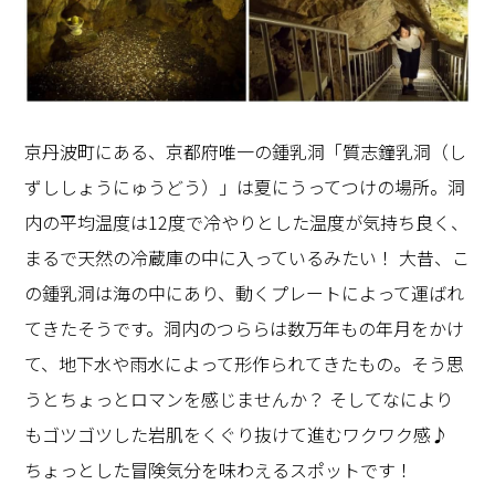
京丹波町にある、京都府唯一の鍾乳洞「質志鐘乳洞（し
ずししょうにゅうどう）」は夏にうってつけの場所。洞
内の平均温度は12度で冷やりとした温度が気持ち良く、
まるで天然の冷蔵庫の中に入っているみたい！ 大昔、こ
の鍾乳洞は海の中にあり、動くプレートによって運ばれ
てきたそうです。洞内のつららは数万年もの年月をかけ
て、地下水や雨水によって形作られてきたもの。そう思
うとちょっとロマンを感じませんか？ そしてなにより
もゴツゴツした岩肌をくぐり抜けて進むワクワク感♪
ちょっとした冒険気分を味わえるスポットです！