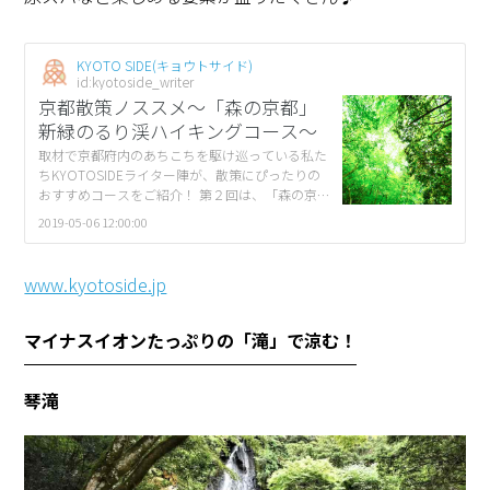
KYOTO SIDE(キョウトサイド)
id:kyotoside_writer
京都散策ノススメ〜「森の京都」
新緑のるり渓ハイキングコース〜
取材で京都府内のあちこちを駆け巡っている私た
ちKYOTOSIDEライター陣が、散策にぴったりの
おすすめコースをご紹介！ 第２回は、「森の京
都」エリアから、これからの季節にぴったりな、
2019-05-06 12:00:00
新緑のるり渓ハイキングコースです。マイ […]
www.kyotoside.jp
マイナスイオンたっぷりの「滝」で涼む！
琴滝