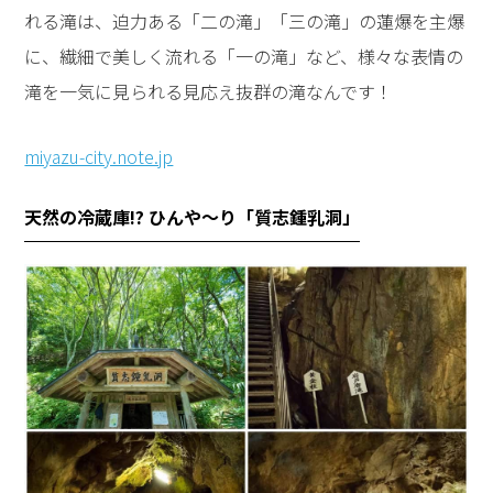
れる滝は、迫力ある「二の滝」「三の滝」の蓮爆を主爆
に、繊細で美しく流れる「一の滝」など、様々な表情の
滝を一気に見られる見応え抜群の滝なんです！
miyazu-city.note.jp
天然の冷蔵庫!? ひんや〜り「質志鍾乳洞」