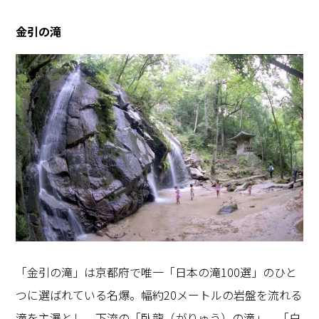
金引の滝
「金引の滝」は京都府で唯一「日本の滝100選」のひと
つに選ばれている名爆。幅約20メートルの岩盤を流れる
滝を主瀑とし、下流の「臥龍（がりゅう）の滝」、「白