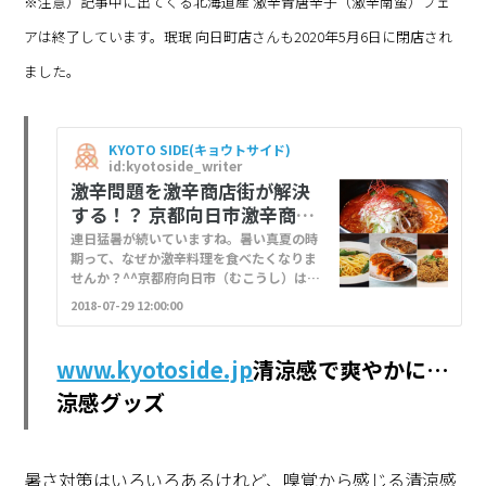
※注意）記事中に出てくる北海道産 激辛青唐辛子（激辛南蛮）フェ
アは終了しています。珉珉 向日町店さんも2020年5月6日に閉店され
ました。
KYOTO SIDE(キョウトサイド)
id:kyotoside_writer
激辛問題を激辛商店街が解決
する！？ 京都向日市激辛商店
街が挑む、辛すぎるトウガラ
連日猛暑が続いていますね。暑い真夏の時
シ
期って、なぜか激辛料理を食べたくなりま
せんか？^^京都府向日市（むこうし）は
2009年に始まった激辛でのまちおこしが成
2018-07-29 12:00:00
功し、今や激辛の聖地としても知られてい
ます。今日は、そんな激辛商 […]
www.kyotoside.jp
清涼感で爽やかに…
涼感グッズ
暑さ対策はいろいろあるけれど、嗅覚から感じる清涼感