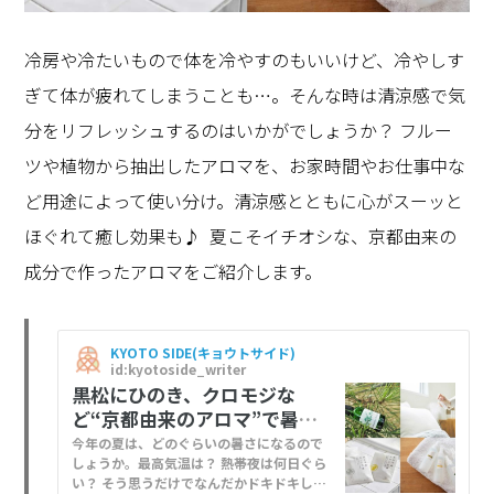
冷房や冷たいもので体を冷やすのもいいけど、冷やしす
ぎて体が疲れてしまうことも…。そんな時は清涼感で気
分をリフレッシュするのはいかがでしょうか？ フルー
ツや植物から抽出したアロマを、お家時間やお仕事中な
ど用途によって使い分け。清涼感とともに心がスーッと
ほぐれて癒し効果も♪ 夏こそイチオシな、京都由来の
成分で作ったアロマをご紹介します。
KYOTO SIDE(キョウトサイド)
id:kyotoside_writer
黒松にひのき、クロモジな
ど“京都由来のアロマ”で暑～
い夏を乗りきろう！
今年の夏は、どのぐらいの暑さになるので
しょうか。最高気温は？ 熱帯夜は何日ぐら
い？ そう思うだけでなんだかドキドキして