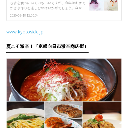
き氷を食べにいくのもいいですが、今年はお家で
かき氷作りを楽しむのはいかがでしょう。今や家
庭用かき氷機は以前とくらべて種類が豊富。昔か
2020-08-18 12:00:34
らあるキャラクターものから、人気のふわふわ氷
[…]
www.kyotoside.jp
夏こそ激辛！「京都向日市激辛商店街」