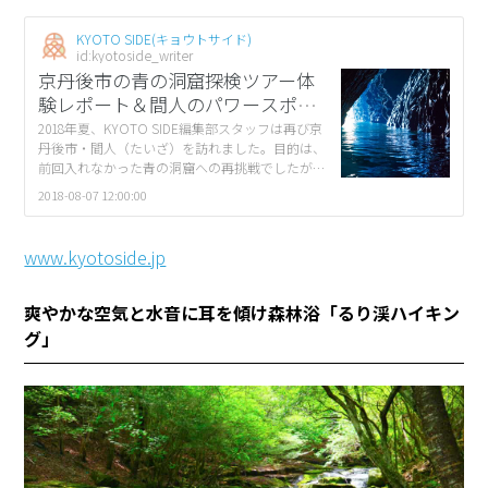
KYOTO SIDE(キョウトサイド)
id:kyotoside_writer
京丹後市の青の洞窟探検ツアー体
験レポート＆間人のパワースポッ
ト
2018年夏、KYOTO SIDE編集部スタッフは再び京
丹後市・間人（たいざ）を訪れました。目的は、
前回入れなかった青の洞窟への再挑戦でしたが、
わたし達はこの冒険の旅で、京丹後の自然と人が
2018-08-07 12:00:00
織りなすいくつもの物語を目の当た […]
www.kyotoside.jp
爽やかな空気と水音に耳を傾け森林浴「るり渓ハイキン
グ」