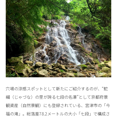
穴場の涼感スポットとして新たにご紹介するのが、“蛇
綱（じゃづな）の里が誇る七段の名瀑”として京都府景
観資産（自然景観）にも登録されている、宮津市の「今
福の滝」。総落差78.2メートルの大小「七段」で構成さ