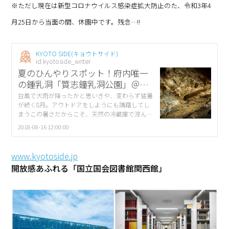
※ただし現在は新型コロナウイルス感染症拡大防止のた、令和3年4
月25日から当面の間、休園中です。残念…!!
KYOTO SIDE(キョウトサイド)
id:kyotoside_writer
夏のひんやりスポット！府内唯一
の鍾乳洞「質志鐘乳洞公園」＠京
丹波町
台風で大雨が降ったかと思いきや、変わらず猛暑
が続く8月。アウトドアをしようにも躊躇してし
まうこの暑さだからこそ、天然の冷蔵庫で涼んで
みませんか？今回は京都府唯一の鍾乳洞「質志鐘
2018-08-16 12:00:00
乳洞公園」へ行ってきました！ […]
www.kyotoside.jp
開放感あふれる「国立国会図書館関西館」