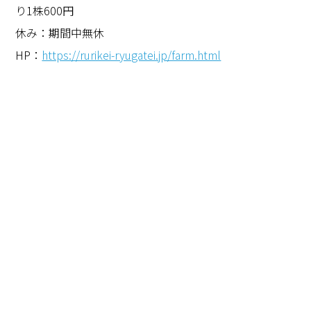
り
1
株
600
円
休み：期間中無休
HP
：
https://rurikei-ryugatei.jp/farm.html