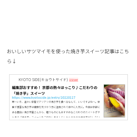
おいしいサツマイモを使った焼き芋スイーツ記事はこち
ら↓
KYOTO SIDE(キョウトサイド)
1 User
編集部おすすめ！ 京都の熱々ほっこり♪こだわりの
「焼き芋」スイーツ
https://www.kyotoside.jp/entry/20220127
寒～い冬、温かい部屋でアツアツの焼き芋を食べるなんて、いいですよね～。栄
養が豊富な焼き芋は健康を気づかう方に注目されて徐々に人気に。今回は京都に
ある面白い焼き芋屋さんから、贈りものにもおすすめなこだわりのスイートポテ
トまで「焼き芋」スイーツをご紹介します！ＳＬからホカホカ焼き芋が?！「ＳＬ
―Ｄ５４０」JR園部駅から歩くこと約13分。国道沿いのレストラン「れいん房」
の駐車場に突如現れる赤いテントとＳＬ。こちらは、なんと焼き芋屋さんなんで
す！ その名も「ＳＬ―Ｄ５４０」。南丹市の材木商・五島晋さんが営む...