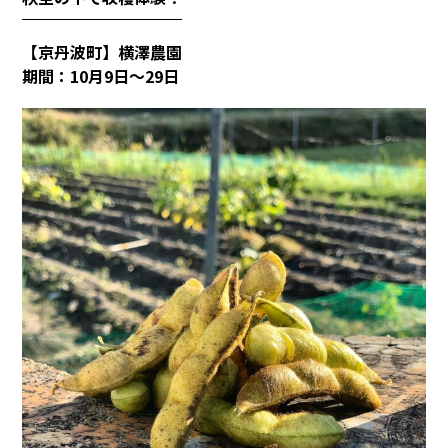
【
京丹波町】横澤農園
期間：
10
月
9
日～
29
日