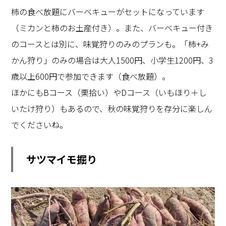
柿の食べ放題にバーベキューがセットになっています
（ミカンと柿のお土産付き）。また、バーベキュー付き
のコースとは別に、味覚狩りのみのプランも。「柿
+
み
かん狩り」のみの場合は大人
1500
円、小学生
1200
円、
3
歳以上
600
円で参加できます（食べ放題）。
ほかにも
B
コース（栗拾い）や
D
コース（いもほり＋し
いたけ狩り）もあるので、秋の味覚狩りを存分に楽しん
でくださいね。
サツマイモ掘り