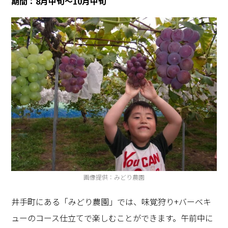
期間：
8
月中旬～
10
月中旬
画像提供：みどり農園
井手町にある「みどり農園」では、味覚狩り
+
バーベキ
ューのコース仕立てで楽しむことができます。午前中に