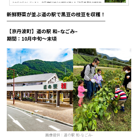
うかワクワクしていると、京丹波町で希少な枝豆が買える「京丹波 黒豆の枝豆街
道」なる場所を発見！ 一体どんなところなのでしょう？希少な枝豆ってどんな枝
新鮮野菜が並ぶ道の駅で黒豆の枝豆を収穫！
豆？（出典：（一社）京丹波町観光協会）身近な食材として親しまれている枝
豆。その中でも“希少な枝豆”として知られる京丹波町の「黒豆の枝豆...
【京丹波町】道の駅 和
–
なごみ
–
期間：10月中旬～末頃
画像提供：道の駅 和-なごみ-