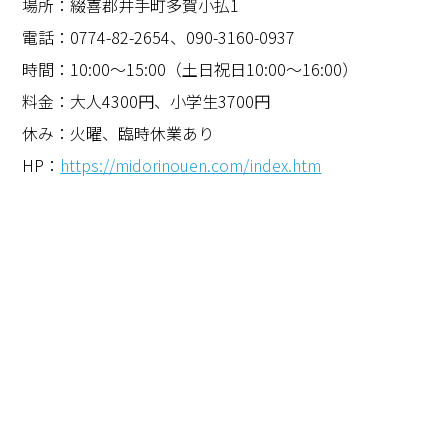
場所：綴喜郡井手町多賀小払
1
電話：
0774-82-2654
、
090-3160-0937
時間：
10:00
～
15:00
（土日祝日
10:00
～
16:00
）
料金：大人
4300
円、小学生
3700
円
休み：火曜、臨時休業あり
HP
：
https://midorinouen.com/index.htm