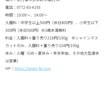
電話：
0772-65-4193
時間：
10:00
～、
14:00
～
入園料：中学生以上
500
円（休日
800
円）、小学生以下
300
円（休日
500
円）※
3
歳未満無料
料金：入園料＋量り売り
216
円
/100g
※シャインマス
カットのみ、入園料＋量り売り
324
円
/100g
休み：火曜（
GW
・夏休み・年末年始、その他大型連休
は営業）
HP
：
https://tango-fg.com