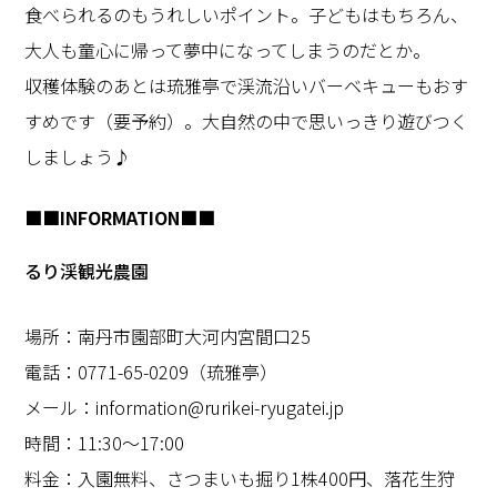
食べられるのもうれしいポイント。子どもはもちろん、
大人も童心に帰って夢中になってしまうのだとか。
収穫体験のあとは琉雅亭で渓流沿いバーベキューもおす
すめです（要予約）。大自然の中で思いっきり遊びつく
しましょう♪
■■
INFORMATION
■■
るり渓観光農園
場所：南丹市園部町大河内宮間口
25
電話：
0771-65-0209
（琉雅亭）
メール：
information@rurikei-ryugatei.jp
時間：
11:30
～
17:00
料金：入園無料、さつまいも掘り
1
株
400
円、落花生狩