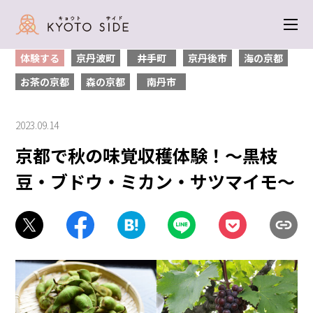
トップ
＞
体験する
＞ 京都で秋の味覚収穫体験！〜黒枝豆・ブドウ・ミカ
ン・サツマイモ〜
体験する
京丹波町
井手町
京丹後市
海の京都
お茶の京都
森の京都
南丹市
2023.09.14
京都で秋の味覚収穫体験！〜黒枝
豆・ブドウ・ミカン・サツマイモ〜