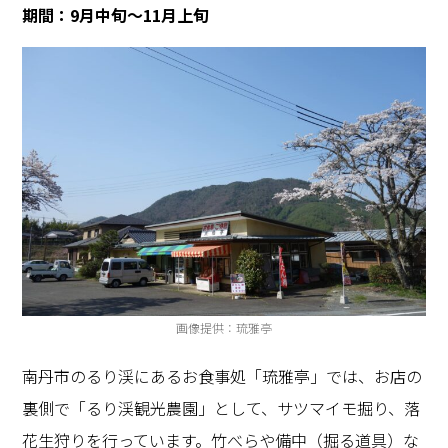
期間：
9
月中旬～
11
月上旬
画像提供：琉雅亭
南丹市のるり渓にあるお食事処「琉雅亭」では、お店の
裏側で「るり渓観光農園」として、サツマイモ掘り、落
花生狩りを行っています。竹べらや備中（掘る道具）な