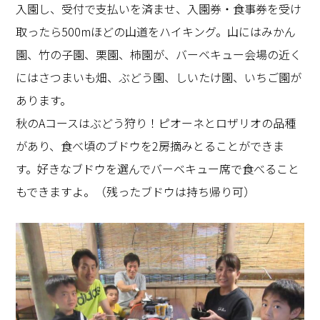
入園し、受付で支払いを済ませ、入園券・食事券を受け
取ったら
500m
ほどの山道をハイキング。山にはみかん
園、竹の子園、栗園、柿園が、バーベキュー会場の近く
にはさつまいも畑、ぶどう園、しいたけ園、いちご園が
あります。
秋の
A
コースはぶどう狩り！ピオーネとロザリオの品種
があり、食べ頃のブドウを
2
房摘みとることができま
す。好きなブドウを選んでバーベキュー席で食べること
もできますよ。（残ったブドウは持ち帰り可）