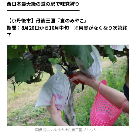
西日本最大級の道の駅で味覚狩り
【京丹後市】丹後王国『食のみやこ』
期間：
8
月
20
日から
10
月中旬 ※果実がなくなり次第終
了
画像提供：株式会社丹後王国ブルワリー