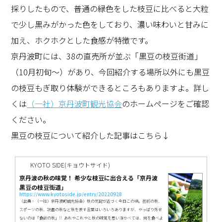
採りしたもので、普通の緑色をした枝豆に比べると大粒
で少し黒みがかった色をしており、濃い味わいと甘みに
加え、ホクホクとした食感が特徴です。
京丹波町には、
38
の直売所が並ぶ「黒豆の枝豆街道」
（10月初旬～）があり、今回紹介する場所以外にも黒豆
の枝豆もぎ取り体験ができるところもありますよ。詳し
くは
（一社）京丹波町観光協会
のホームページをご確認
ください。
黒豆の枝豆について紹介した記事はこちら↓
KYOTO SIDE(キョウトサイド)
京丹波の秋の味覚！ 希少な枝豆に出合える「京丹波
黒豆の枝豆街道」
https://www.kyotoside.jp/entry/20220928
（出典：（一社）京丹波町観光協会）秋の気配が近づく今日この頃。芸術の秋、
スポーツの秋、読書の秋など秋を表す言葉はいろいろありますが、やっぱり外せ
ないのは「食欲の秋」!! あれやこれやと秋の味覚を思い浮かべては、何を食べよ