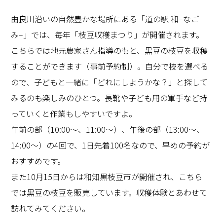
由良川沿いの自然豊かな場所にある「道の駅 和
–
なご
み
–
」では、毎年「枝豆収穫まつり」が開催されます。
こちらでは地元農家さん指導のもと、黒豆の枝豆を収穫
することができます（事前予約制）。自分で枝を選べる
ので、子どもと一緒に「どれにしようかな？」と探して
みるのも楽しみのひとつ。長靴や子ども用の軍手など持
っていくと作業もしやすいですよ。
午前の部（
10:00
～、
11:00
～）、午後の部（
13:00
～、
14:00
～）の
4
回で、
1
日先着
100
名なので、早めの予約が
おすすめです。
また
10
月
15
日からは和知黒枝豆市が開催され、こちら
では黒豆の枝豆を販売しています。収穫体験とあわせて
訪れてみてください。