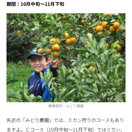
期間：
10
月中旬～
11
月下旬
画像提供：みどり農園
先述の「みどり農園」では、ミカン狩りのコースもあり
ますよ。Ｃコース（
10
月中旬～
11
月下旬）ではミカン、