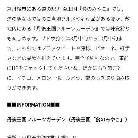
京丹後市にある道の駅 丹後王国『食のみやこ』では、
道の駅ならではのご当地グルメや名産品があるほか、敷
地内にある『丹後王国フルーツガーデン』では味覚狩り
も楽しめます。ブドウ狩りは
8
月中旬から
10
月中旬ま
で。こちらではブラックビートや藤稔、ピオーネ、紅伊
豆などの品種を揃えています。完全予約制なので、事前
に
HP
をチェックしてくださいね。ほかにも季節ごと
に、イチゴ、メロン、桃、ぶどう、梨のもぎ取り摘み取
りができます。
■■
INFORMATION
■■
丹後王国フルーツガーデン（丹後王国「食のみやこ」）
場所：京丹後市弥栄町木橋
2194