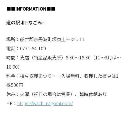
■■
INFORMATION
■■
道の駅 和
–
なごみ
–
場所：船井郡京丹波町坂原上モジリ
11
電話：
0771-84-100
時間：売店（特産品販売所）
8:30
～
18:30
（
11
〜
3
月は～
18:00
）
料金：枝豆収穫まつり……入場無料、収穫した枝豆は
1
株500円
休み：火曜（祝日の場合は営業）、臨時休館あり
HP
：
https://wachi-nagomi.com/