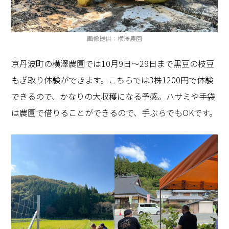
画像提供：横澤農園
京丹波町の横澤農園では
10
月
9
日～
29
日まで黒豆の枝豆
もぎ取り体験ができます。こちらでは
3
株
1200
円で体験
できるので、かなりの大収穫になる予感。ハサミや手袋
は農園で借りることができるので、手ぶらでも
OK
です。