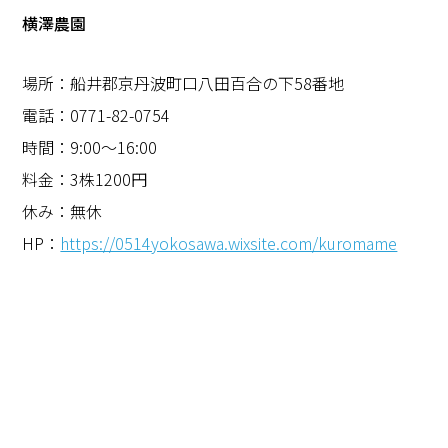
横澤農園
場所：船井郡京丹波町口八田百合の下
58
番地
電話：
0771-82-0754
時間：
9:00
～
16:00
料金：
3
株
1200
円
休み：無休
HP
：
https://0514yokosawa.wixsite.com/kuromame