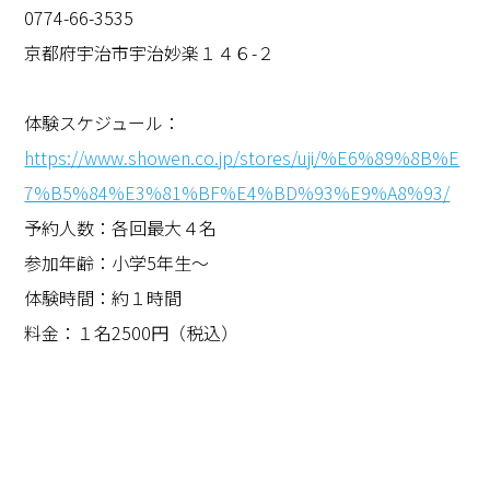
0774-66-3535
京都府宇治市宇治妙楽１４６-２
体験スケジュール：
https://www.showen.co.jp/stores/uji/%E6%89%8B%E
7%B5%84%E3%81%BF%E4%BD%93%E9%A8%93/
予約人数：各回最大４名
参加年齢：小学5年生～
体験時間：約１時間
料金：１名2500円（税込）