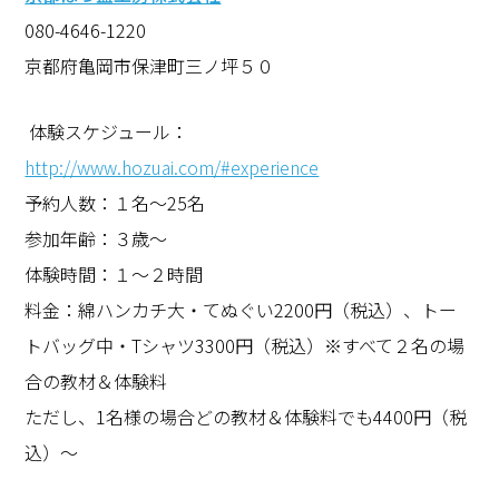
080-4646-1220
京都府亀岡市保津町三ノ坪５０
体験スケジュール：
http://www.hozuai.com/#experience
予約人数：１名～
25
名
参加年齢：３歳～
体験時間：１～２時間
料金：綿ハンカチ大・てぬぐい
2200
円（税込）、トー
トバッグ中・
T
シャツ
3300
円（税込）※すべて２名の場
合の教材＆体験料
ただし、
1
名様の場合どの教材＆体験料でも
4400
円（税
込）～