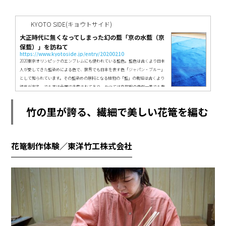
KYOTO SIDE(キョウトサイド)
大正時代に無くなってしまった幻の藍「京の水藍（京
保藍）」を訪ねて
https://www.kyotoside.jp/entry/20200210
2020東京オリンピックのエンブレムにも使われている藍色。藍色は古くより日本
人が愛してきた藍染めによる色で、世界でも日本を表す色「ジャパン・ブルー」
として知られています。その藍染めの原料となる植物の「藍」の栽培は古くより
徳島が有名。でも実は全国で生産されており、かつては京都駅の南側一帯でも栽
培されていたんですって。でも今では全く生産されていない「まぼろしの藍」と
なっていました。ところが数年前、藍染め職人の吉川慶一さんが遠く徳島でそ
竹の里が誇る、繊細で美しい花篭を編む
の、まぼろしの種に出会い亀岡市で栽培。「京保藍」と名づけました。一...
花篭制作体験／東洋竹工株式会社