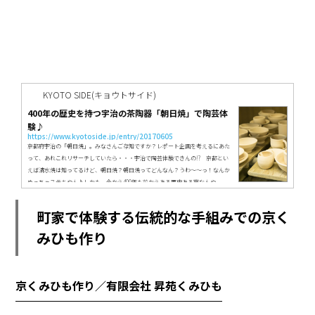
KYOTO SIDE(キョウトサイド)
400年の歴史を持つ宇治の茶陶器「朝日焼」で陶芸体
験♪
https://www.kyotoside.jp/entry/20170605
京都府宇治の「朝日焼」。みなさんご存知ですか？レポート企画を考えるにあた
って、あれこれリサーチしていたら・・・宇治で陶芸体験できんの!? 京都とい
えば清水焼は知ってるけど、朝日焼？朝日焼ってどんなん？うわ〜〜っ！なんか
めっちゃステキやん♪しかも、今から400年も前からある歴史ある窯なんや
ぁ・・・全然知らんかった！！・・・と、知らなかった自分に驚きと後悔に近い
感情が沸き上がりました。で、即企画書作成→編集部に「朝日焼陶芸体験レポや
町家で体験する伝統的な手組みでの京く
りたい！」と直訴。ということで行って来ました！やってきました！宇治の観
光...
みひも作り
京くみひも作り／有限会社 昇苑くみひも