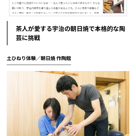
とこの香りに包まれていたいなぁ……なんて思ったことはありませんか？ そんな
願いが叶う、宇治の抹茶を練り混んだお香があるんです。さらに手作り体験もで
きると聞き、早速この体験を行っている宇治のお香体験教室を訪ねました。和菓
子みたいな抹茶のお香宇治川西詰にある紫式部の像その抹茶のお香の名は「いと
をかし香」。「いとをかし」とは、「とても趣がある」「非常にかわいらしい」
茶人が愛する宇治の朝日焼で本格的な陶
という平安時代に使われていた古語ですが、実は名の由来には、もう一つ...
芸に挑戦
土ひねり体験／朝日焼 作陶館