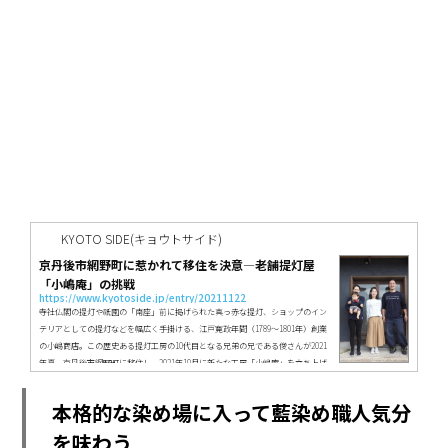
KYOTO SIDE(キョウトサイド)
京丹後市網野町に惹かれて移住を決意―老舗提灯屋
「小嶋庵」の挑戦
https://www.kyotoside.jp/entry/20211122
寺社仏閣の提灯や祇園の「南座」前に掲げられた真っ赤な提灯、ショップのイン
テリアとしての提灯などを幅広く手掛ける、江戸寛政年間（1789～1801年）創業
の小嶋商店。この歴史ある提灯工房の10代目となる兄弟の兄である俊さんが2021
年夏、京丹後市網野町に移住し、2021年10月に新たな工房「小嶋庵」を立ち上げ
ました。なぜ、網野町に？ 新しい工房で一体何をしようとしているのでしょう？
移住のきっかけや、その思いについてお話を伺いました。江戸時代から続く老舗
本格的な染め場に入って藍染め職人気分
提灯工房「小嶋商店」Photo by Masuhiro Machida京都市東山区の泉涌...
を味わう