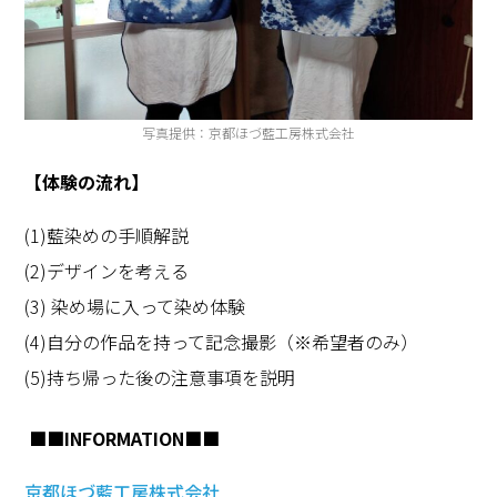
写真提供：京都ほづ藍工房株式会社
【体験の流れ】
(1)
藍染めの手順解説
(2)
デザインを考える
(3)
染め場に入って染め体験
(4)
自分の作品を持って記念撮影（※希望者のみ）
(5)
持ち帰った後の注意事項を説明
■■
INFORMATION■■
京都ほづ藍工房株式会社