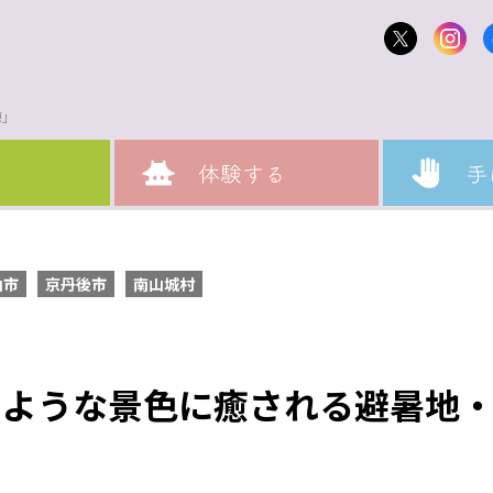
原」
山市
京丹後市
南山城村
のような景色に癒される避暑地
」