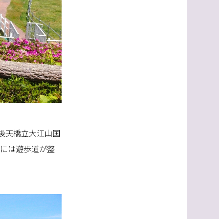
後天橋立大江山国
原には遊歩道が整