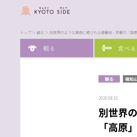
トップ
＞
観る
＞ 別世界のような景色に癒される避暑地・京都の「高
観る
福知
2020.08.15
別世界
「高原