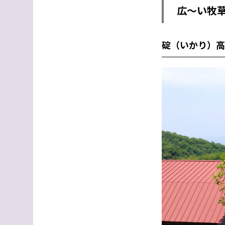
広〜い牧
碇（いかり）高