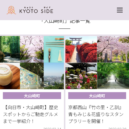
トップ
＞ 大山崎町
「大山崎町」記事一覧
大山崎町
大山崎町
【向日市・大山崎町】歴史
京都西山『竹の里・乙訓』
スポットからご馳走グルメ
青もみじ＆花盛りなスタン
まで一挙紹介！
プラリーを開催！