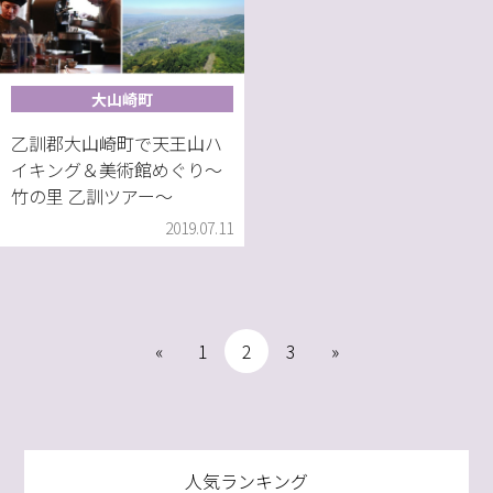
大山崎町
乙訓郡大山崎町で天王山ハ
イキング＆美術館めぐり〜
竹の里 乙訓ツアー〜
2019.07.11
«
1
2
3
»
人気ランキング