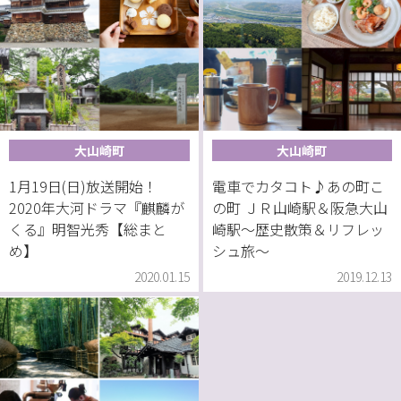
大山崎町
大山崎町
1月19日(日)放送開始！
電車でカタコト♪あの町こ
2020年大河ドラマ『麒麟が
の町 ＪＲ山崎駅＆阪急大山
くる』明智光秀【総まと
崎駅～歴史散策＆リフレッ
め】
シュ旅～
2020.01.15
2019.12.13