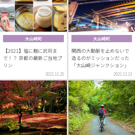
大山崎町
大山崎町
【2021】塩に麹に武将ま
関西の大動脈を止めないで
で！？ 京都の最新ご当地プ
造るのがミッションだった
リン
「大山崎ジャンクション」
2021.11.25
2021.11.13