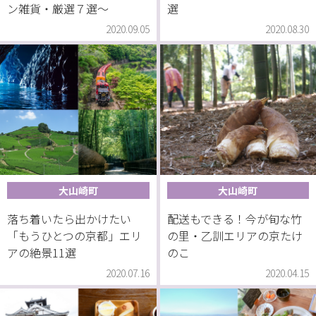
ン雑貨・厳選７選〜
選
2020.09.05
2020.08.30
大山崎町
大山崎町
落ち着いたら出かけたい
配送もできる！今が旬な竹
「もうひとつの京都」エリ
の里・乙訓エリアの京たけ
アの絶景11選
のこ
2020.07.16
2020.04.15