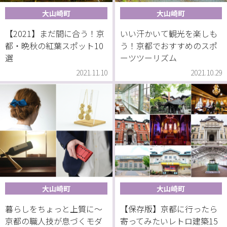
大山崎町
大山崎町
【2021】まだ間に合う！京
いい汗かいて観光を楽しも
都・晩秋の紅葉スポット10
う！京都でおすすめのスポ
選
ーツツーリズム
2021.11.10
2021.10.29
大山崎町
大山崎町
暮らしをちょっと上質に〜
【保存版】京都に行ったら
京都の職人技が息づくモダ
寄ってみたいレトロ建築15