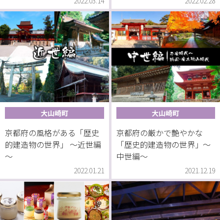
2022.03.14
2022.02.28
大山崎町
大山崎町
京都府の風格がある「歴史
京都府の厳かで艶やかな
的建造物の世界」 ～近世編
「歴史的建造物の世界」～
～
中世編～
2022.01.21
2021.12.19